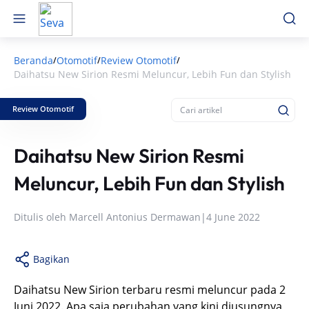
Beranda
Otomotif
Review Otomotif
/
/
/
Daihatsu New Sirion Resmi Meluncur, Lebih Fun dan Stylish
Review Otomotif
Daihatsu New Sirion Resmi
Meluncur, Lebih Fun dan Stylish
Ditulis oleh
Marcell Antonius Dermawan
|
4 June 2022
Bagikan
Daihatsu New Sirion terbaru resmi meluncur pada 2
Juni 2022. Apa saja perubahan yang kini diusungnya,