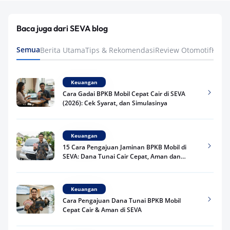
Baca juga dari SEVA blog
Semua
Berita Utama
Tips & Rekomendasi
Review Otomotif
Keua
Keuangan
Cara Gadai BPKB Mobil Cepat Cair di SEVA
(2026): Cek Syarat, dan Simulasinya
Keuangan
15 Cara Pengajuan Jaminan BPKB Mobil di
SEVA: Dana Tunai Cair Cepat, Aman dan
Praktis
Keuangan
Cara Pengajuan Dana Tunai BPKB Mobil
Cepat Cair & Aman di SEVA