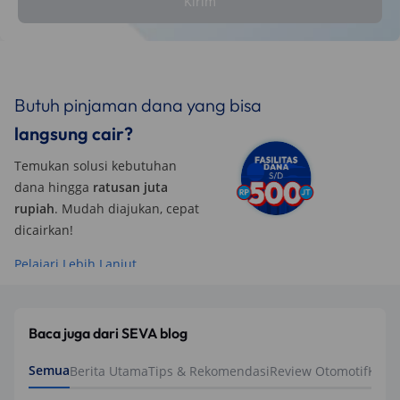
Kirim
Butuh pinjaman dana yang bisa
langsung cair?
Temukan solusi kebutuhan
dana hingga
ratusan juta
rupiah
. Mudah diajukan, cepat
dicairkan!
Pelajari Lebih Lanjut
Baca juga dari SEVA blog
Semua
Berita Utama
Tips & Rekomendasi
Review Otomotif
Keua