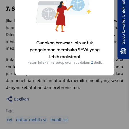
Saldo E-wallet Untukmu!
7. Subaru XV
Jika kamu mencari mobil dengan kemampuan off-road yang
handal dan transmisi CVT, Subaru XV bisa menjadi pilihan.
Dilengkapi dengan sistem penggerak semua roda, XV
menawarkan kenyamanan berkendara di berbagai kondisi
Gunakan browser lain untuk
medan.
pengalaman membuka SEVA yang
lebih maksimal
Itulah Daftar Mobil dengan Transmisi CVT. Itulah beberapa
Pesan ini akan tertutup otomatis dalam
1
detik
contoh mobil dengan transmisi CVT yang bisa kamu
pertimbangkan. Pastikan untuk melakukan tes berkendara
dan penelitian lebih lanjut untuk memilih mobil yang sesuai
dengan kebutuhan dan preferensimu.
Bagikan
Tags:
cvt
daftar mobil cvt
mobil cvt