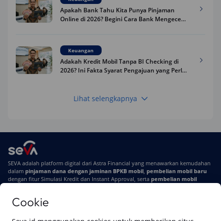
Apakah Bank Tahu Kita Punya Pinjaman
Online di 2026? Begini Cara Bank Mengecek
Riwayat Pinjaman Kamu
Keuangan
Adakah Kredit Mobil Tanpa BI Checking di
2026? Ini Fakta Syarat Pengajuan yang Perlu
Kamu Tahu
Lihat selengkapnya
Keuangan
Pinjaman Apa Tanpa BI Checking di 2026? Ini
Pilihan Dana Cepat yang Tetap Aman dan
Terpercaya
Keuangan
SEVA adalah platform digital dari Astra Financial yang menawarkan kemudahan
Telat Bayar Pinjol 2 Hari, Apakah Langsung
dalam
pinjaman dana dengan jaminan BPKB mobil
,
pembelian mobil baru
Masuk BI Checking? Simak Peraturan
dengan fitur Simulasi Kredit dan Instant Approval, serta
pembelian mobil
Terbarunya di 2026
bekas berkualitas
secara online
Cookie
Di SEVA #UrusanMobilSegampangItu
Tentang SEVA
Syarat & Ketentuan