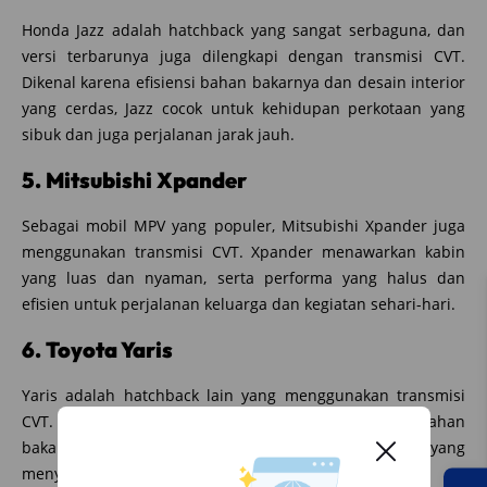
Honda Jazz adalah hatchback yang sangat serbaguna, dan
versi terbarunya juga dilengkapi dengan transmisi CVT.
Dikenal karena efisiensi bahan bakarnya dan desain interior
yang cerdas, Jazz cocok untuk kehidupan perkotaan yang
sibuk dan juga perjalanan jarak jauh.
5. Mitsubishi Xpander
Sebagai mobil MPV yang populer, Mitsubishi Xpander juga
menggunakan transmisi CVT. Xpander menawarkan kabin
yang luas dan nyaman, serta performa yang halus dan
efisien untuk perjalanan keluarga dan kegiatan sehari-hari.
6. Toyota Yaris
Yaris adalah hatchback lain yang menggunakan transmisi
CVT. Dikenal karena keandalannya dan efisiensi bahan
bakarnya, Yaris menawarkan pengalaman berkendara yang
menyenangkan dan hemat bahan bakar.