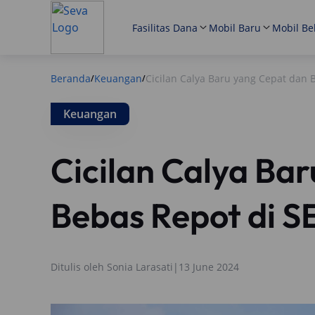
Fasilitas Dana
Mobil Baru
Mobil Be
Beranda
Keuangan
Cicilan Calya Baru yang Cepat dan 
/
/
Keuangan
Cicilan Calya Ba
Bebas Repot di S
Ditulis oleh
Sonia Larasati
|
13 June 2024