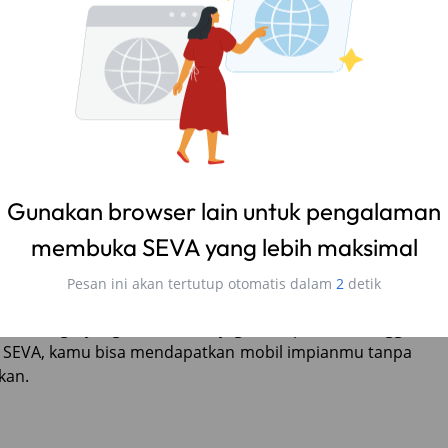
ri simulasi kredit hingga pengajuan pembiayaan. Jadi,
n cepat dan bebas repot.
gkah pembelian mobil. Mulai dari memilih mobil,
 pembiayaan, semuanya bisa dilakukan dengan mudah
 biaya dan cicilan yang harus dibayar tanpa ada yang
dengan lebih baik.
Gunakan browser lain untuk pengalaman
a Baru yang Bebas Repot
membuka SEVA yang lebih maksimal
Pesan ini akan tertutup otomatis dalam
1
detik
ang fleksibel. Kamu bisa memilih tenor cicilan yang
tu, bunga yang ditawarkan juga kompetitif sehingga
an SEVA, kamu bisa mendapatkan mobil impianmu tanpa
kan.