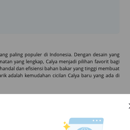
ang paling populer di Indonesia. Dengan desain yang
amatan yang lengkap, Calya menjadi pilihan favorit bagi
 handal dan efisiensi bahan bakar yang tinggi membuat
rik adalah kemudahan cicilan Calya baru yang ada di
proses yang cepat dan bebas repot. Kamu tidak perlu
k mengurus pembelian mobil. Dengan SEVA, semua