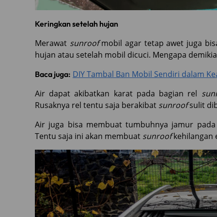
Keringkan setelah hujan
Merawat
sunroof
mobil agar tetap awet juga bi
hujan atau setelah mobil dicuci. Mengapa demiki
DIY Tambal Ban Mobil Sendiri dalam K
Baca juga:
Air dapat akibatkan karat pada bagian rel
sun
Rusaknya rel tentu saja berakibat
sunroof
sulit d
Air juga bisa membuat tumbuhnya jamur pada k
Tentu saja ini akan membuat
sunroof
kehilangan e