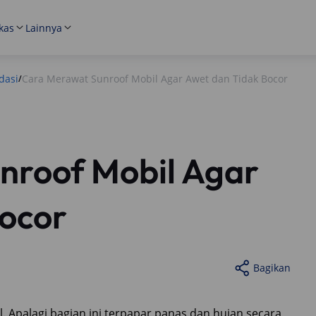
kas
Lainnya
dasi
Cara Merawat Sunroof Mobil Agar Awet dan Tidak Bocor
/
nroof Mobil Agar
Bocor
Bagikan
Apalagi bagian ini terpapar panas dan hujan secara