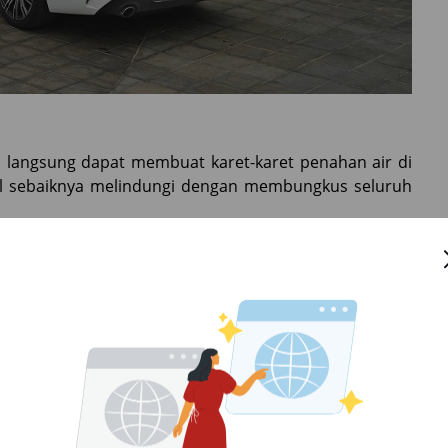
i langsung dapat membuat karet-karet penahan air di
obil sebaiknya melindungi dengan membungkus seluruh
embuat elastisitas karet penahan air itu menjadi
yang telah berkurang elastisitasnya bisa akibatkan
ra dari luar masuk ke kabin.