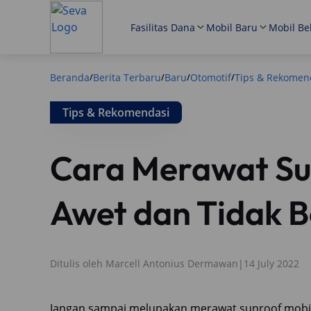
Fasilitas Dana
Mobil Baru
Mobil Be
Beranda
Berita Terbaru
Baru
Otomotif
Tips & Rekomen
/
/
/
/
Tips & Rekomendasi
Cara Merawat Su
Awet dan Tidak 
Ditulis oleh
Marcell Antonius Dermawan
|
14 July 2022
Jangan sampai melupakan merawat sunroof mobil. 