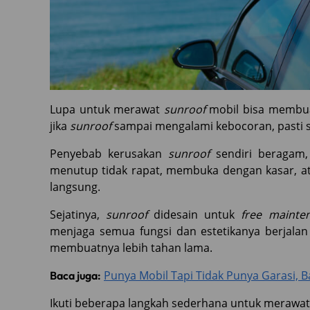
Lupa untuk merawat
sunroof
mobil bisa membuat
jika
sunroof
sampai mengalami kebocoran, pasti s
Penyebab kerusakan
sunroof
sendiri beragam,
menutup tidak rapat, membuka dengan kasar, at
langsung.
Sejatinya,
sunroof
didesain untuk
free mainte
menjaga semua fungsi dan estetikanya berjala
membuatnya lebih tahan lama.
Punya Mobil Tapi Tidak Punya Garasi, 
Baca juga:
Ikuti beberapa langkah sederhana untuk merawa