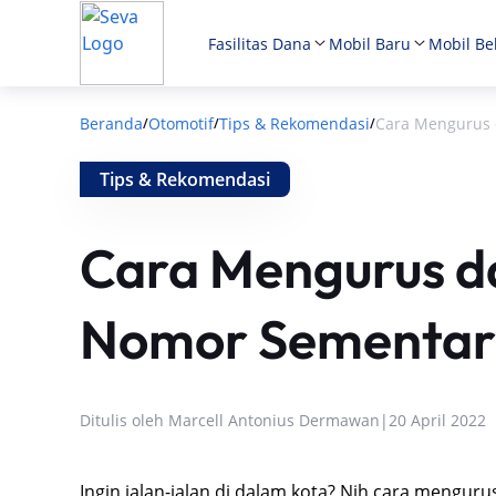
Fasilitas Dana
Mobil Baru
Mobil Be
Beranda
Otomotif
Tips & Rekomendasi
Cara Mengurus 
/
/
/
Tips & Rekomendasi
Cara Mengurus da
Nomor Sementa
Ditulis oleh
Marcell Antonius Dermawan
|
20 April 2022
Ingin jalan-jalan di dalam kota? Nih cara mengur