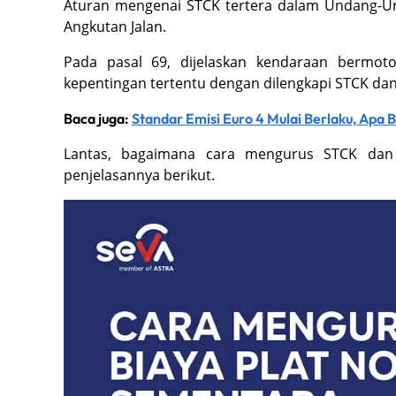
Aturan mengenai STCK tertera dalam Undang-U
Angkutan Jalan.
Pada pasal 69, dijelaskan kendaraan bermoto
kepentingan tertentu dengan dilengkapi STCK d
Baca juga:
Standar Emisi Euro 4 Mulai Berlaku, Apa
Lantas, bagaimana cara mengurus STCK dan 
penjelasannya berikut.