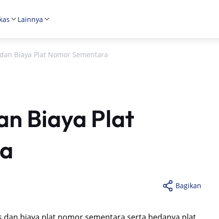
kas
Lainnya
dan Biaya Plat Nomor Sementara
n Biaya Plat
ra
Bagikan
us dan biaya plat nomor sementara serta bedanya plat