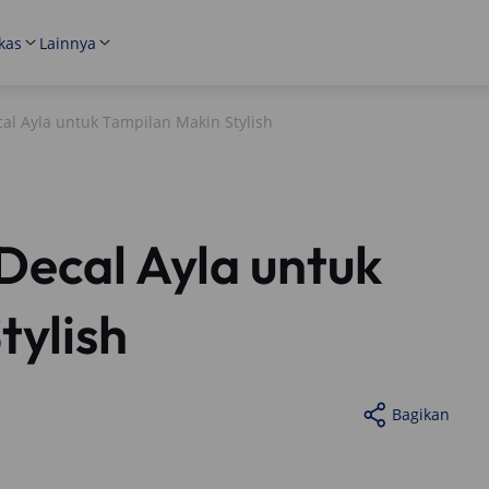
kas
Lainnya
l Ayla untuk Tampilan Makin Stylish
ecal Ayla untuk
tylish
Bagikan