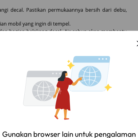
ngi decal. Pastikan permukaannya bersih dari debu,
an mobil yang ingin di tempel.
an bagian belakang decal. Air sabun akan membantu
ng udara.
isikan decal dengan hati-hati agar sesuai dengan
engeluarkan gelembung udara. Tekan scraper dengan
Pastikan decal kering sepenuhnya sebelum Anda
dan tidak berangin.
gar decal tidak mudah sobek.
, Anda dapat membawanya ke bengkel aksesoris mobil.