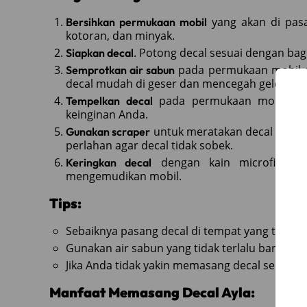
yang akan di pasa
Bersihkan permukaan mobil
kotoran, dan minyak.
. Potong decal sesuai dengan bagi
Siapkan decal
pada permukaan mobil d
Semprotkan air sabun
decal mudah di geser dan mencegah gelembu
pada permukaan mobil. Pos
Tempelkan decal
keinginan Anda.
untuk meratakan decal dan m
Gunakan scraper
perlahan agar decal tidak sobek.
dengan kain microfiber. 
Keringkan decal
mengemudikan mobil.
Tips:
Sebaiknya pasang decal di tempat yang teduh 
Gunakan air sabun yang tidak terlalu banyak a
Jika Anda tidak yakin memasang decal sendiri
Manfaat Memasang Decal Ayla: