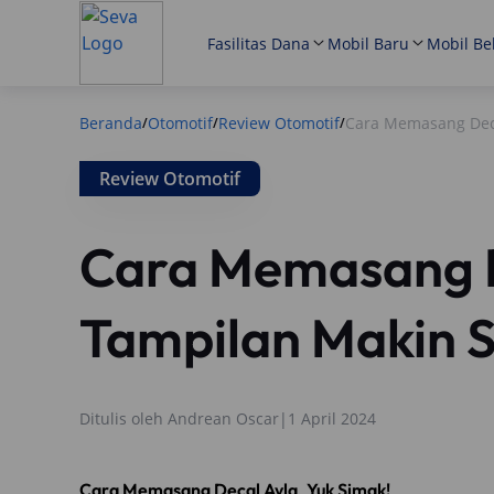
Fasilitas Dana
Mobil Baru
Mobil Be
Beranda
Otomotif
Review Otomotif
Cara Memasang Deca
/
/
/
Review Otomotif
Cara Memasang D
Tampilan Makin S
Ditulis oleh
Andrean Oscar
|
1 April 2024
,
Cara Memasang Decal Ayla
Yuk Simak!