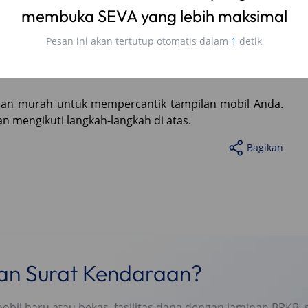
uat tampilan Ayla Anda lebih stylish dan personal.
at mobil dari goresan dan baret halus.
pi cacat pada mobil, seperti baret atau penyok.
dan murah untuk mempercantik tampilan mobil Anda.
 mengikuti langkah-langkah di atas.
Bagikan
nan Surat Kendaraan?
l baru atau bekas, fasilitas dana dengan jaminan BPKB, s