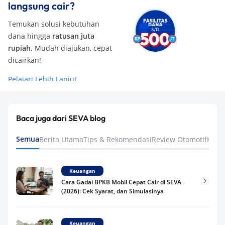
langsung cair?
Temukan solusi kebutuhan
dana hingga
ratusan juta
rupiah
. Mudah diajukan, cepat
dicairkan!
Pelajari Lebih Lanjut
Baca juga dari SEVA blog
Semua
Berita Utama
Tips & Rekomendasi
Review Otomotif
Keua
Keuangan
Cara Gadai BPKB Mobil Cepat Cair di SEVA
(2026): Cek Syarat, dan Simulasinya
Keuangan