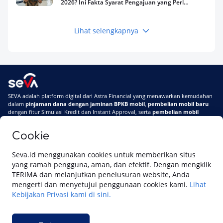
2026? Ini Fakta Syarat Pengajuan yang Perlu
Kamu Tahu
Lihat selengkapnya
Keuangan
Pinjaman Apa Tanpa BI Checking di 2026? Ini
Pilihan Dana Cepat yang Tetap Aman dan
Terpercaya
Keuangan
SEVA adalah platform digital dari Astra Financial yang menawarkan kemudahan
Telat Bayar Pinjol 2 Hari, Apakah Langsung
dalam
pinjaman dana dengan jaminan BPKB mobil
,
pembelian mobil baru
Masuk BI Checking? Simak Peraturan
dengan fitur Simulasi Kredit dan Instant Approval, serta
pembelian mobil
Terbarunya di 2026
bekas berkualitas
secara online
Cookie
Di SEVA #UrusanMobilSegampangItu
Tentang SEVA
Syarat & Ketentuan
Seva.id menggunakan cookies untuk memberikan situs
Pemberitahuan Privasi
Hubungi Kami
yang ramah pengguna, aman, dan efektif. Dengan mengklik
TERIMA dan melanjutkan penelusuran website, Anda
mengerti dan menyetujui penggunaan cookies kami.
Lihat
Kebijakan Privasi kami di sini.
Website ini dikelola oleh PT Cipta Sedaya Digital Indonesia (CSDI), organisasi
yang tersertifikasi ISO/IEC 27001:2022.