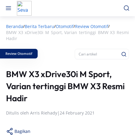
Beranda
Berita Terbaru
Otomotif
Review Otomotif
/
/
/
/
BMW X3 xDrive30i M Sport, Varian tertinggi BMW X3 Resmi
Hadir
Review Otomotif
BMW X3 xDrive30i M Sport,
Varian tertinggi BMW X3 Resmi
Hadir
Ditulis oleh
Arris Riehady
|
24 February 2021
Bagikan