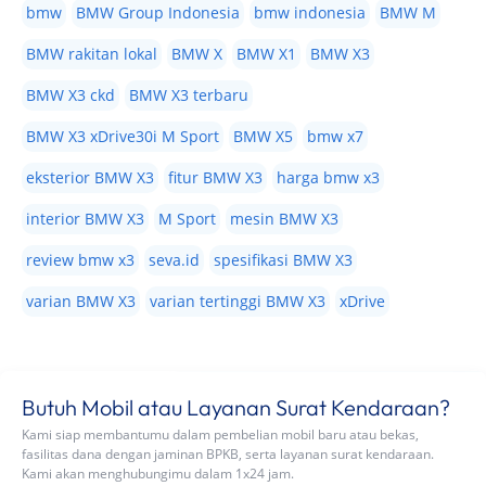
bmw
BMW Group Indonesia
bmw indonesia
BMW M
BMW rakitan lokal
BMW X
BMW X1
BMW X3
BMW X3 ckd
BMW X3 terbaru
BMW X3 xDrive30i M Sport
BMW X5
bmw x7
eksterior BMW X3
fitur BMW X3
harga bmw x3
interior BMW X3
M Sport
mesin BMW X3
review bmw x3
seva.id
spesifikasi BMW X3
varian BMW X3
varian tertinggi BMW X3
xDrive
Butuh Mobil atau Layanan Surat Kendaraan?
Kami siap membantumu dalam pembelian mobil baru atau bekas,
fasilitas dana dengan jaminan BPKB, serta layanan surat kendaraan.
Kami akan menghubungimu dalam 1x24 jam.