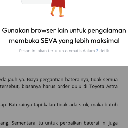
sak biaya penggantian nya akan sangat mahal.
pernah ganti baterai untuk Toyota Camry Hybrid dan
da jauh ya. Biaya pergantian baterainya, tidak semua
 tersebut, biasanya harus order dulu di Toyota Astra
iap. Baterainya tapi kalau tidak ada stok, maka butuh
ang. Sementara itu untuk perbaikan baterai ini juga