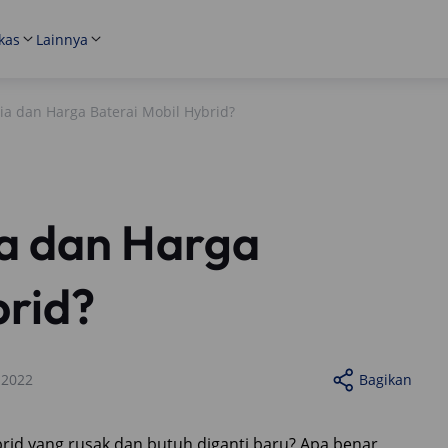
kas
Lainnya
a dan Harga Baterai Mobil Hybrid?
a dan Harga
brid?
 2022
Bagikan
ybrid yang rusak dan butuh diganti baru? Apa benar