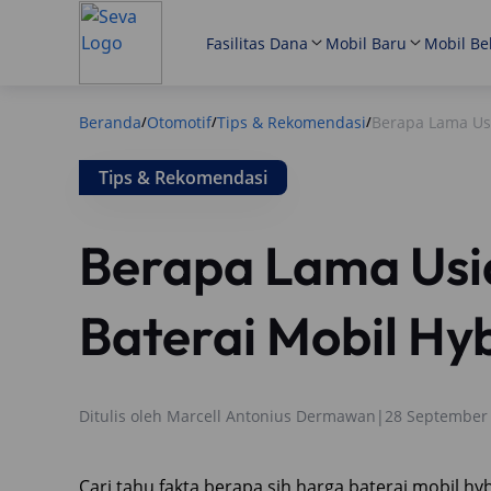
Fasilitas Dana
Mobil Baru
Mobil Be
Beranda
Otomotif
Tips & Rekomendasi
Berapa Lama Usi
/
/
/
Tips & Rekomendasi
Berapa Lama Usi
Baterai Mobil Hy
Ditulis oleh
Marcell Antonius Dermawan
|
28 September
Cari tahu fakta berapa sih harga baterai mobil h