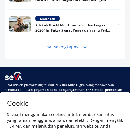
Online di 2026? Begini Cara Bank Mengecek
Riwayat Pinjaman Kamu
Keuangan
Adakah Kredit Mobil Tanpa BI Checking di
2026? Ini Fakta Syarat Pengajuan yang Perlu
Kamu Tahu
Lihat selengkapnya
Keuangan
Pinjaman Apa Tanpa BI Checking di 2026? Ini
Pilihan Dana Cepat yang Tetap Aman dan
Terpercaya
Keuangan
SEVA adalah platform digital dari PT Astra Auto Digital yang menawarkan
Telat Bayar Pinjol 2 Hari, Apakah Langsung
kemudahan dalam
pinjaman dana dengan jaminan BPKB mobil
,
pembelian
Masuk BI Checking? Simak Peraturan
mobil baru
, dan
pembelian mobil bekas berkualitas.
Terbarunya di 2026
Cookie
Di SEVA, BPKB mobilmu #BisaJadiDuit
Tentang SEVA
Syarat & Ketentuan
Seva.id menggunakan cookies untuk memberikan situs
Pemberitahuan Privasi
Hubungi Kami
yang ramah pengguna, aman, dan efektif. Dengan mengklik
TERIMA dan melanjutkan penelusuran website, Anda