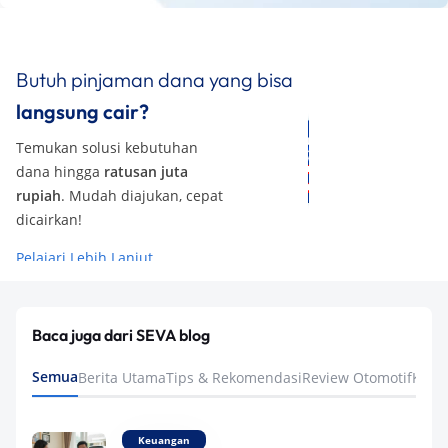
Butuh pinjaman dana yang bisa
langsung cair?
Temukan solusi kebutuhan
dana hingga
ratusan juta
rupiah
. Mudah diajukan, cepat
dicairkan!
Pelajari Lebih Lanjut
Baca juga dari SEVA blog
Semua
Berita Utama
Tips & Rekomendasi
Review Otomotif
Keua
Keuangan