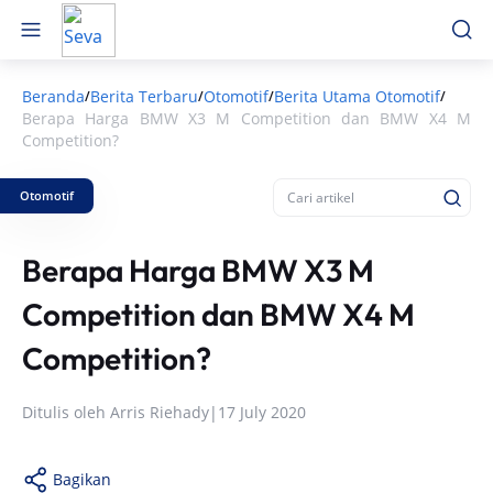
Beranda
Berita Terbaru
Otomotif
Berita Utama Otomotif
/
/
/
/
Berapa Harga BMW X3 M Competition dan BMW X4 M
Competition?
Otomotif
Berapa Harga BMW X3 M
Competition dan BMW X4 M
Competition?
Ditulis oleh
Arris Riehady
|
17 July 2020
Bagikan