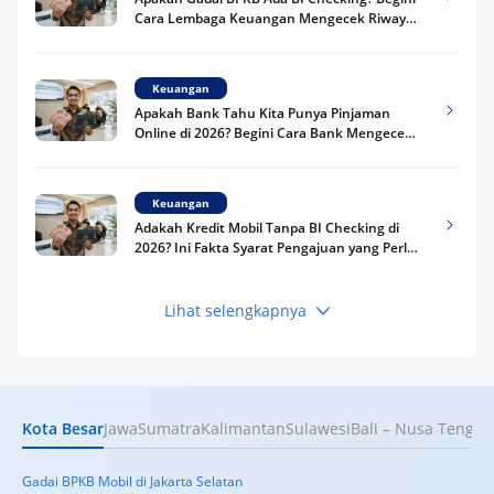
Cara Lembaga Keuangan Mengecek Riwayat
Kredit Kamu di 2026
Keuangan
Apakah Bank Tahu Kita Punya Pinjaman
Online di 2026? Begini Cara Bank Mengecek
Riwayat Pinjaman Kamu
Keuangan
Adakah Kredit Mobil Tanpa BI Checking di
2026? Ini Fakta Syarat Pengajuan yang Perlu
Kamu Tahu
Lihat selengkapnya
Keuangan
Pinjaman Apa Tanpa BI Checking di 2026? Ini
Pilihan Dana Cepat yang Tetap Aman dan
Terpercaya
Kota Besar
Jawa
Sumatra
Kalimantan
Sulawesi
Bali – Nusa Tengga
Keuangan
Telat Bayar Pinjol 2 Hari, Apakah Langsung
Masuk BI Checking? Simak Peraturan
Gadai BPKB Mobil di Jakarta Selatan