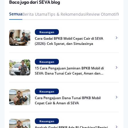
Baca juga dari SEVA blog
Semua
Berita Utama
Tips & Rekomendasi
Review Otomotif
Keua
Keuangan
Cara Gadai BPKB Mobil Cepat Cair di SEVA
(2026): Cek Syarat, dan Simulasinya
Keuangan
15 Cara Pengajuan Jaminan BPKB Mobil di
SEVA: Dana Tunai Cair Cepat, Aman dan
Praktis
Keuangan
Cara Pengajuan Dana Tunai BPKB Mobil
Cepat Cair & Aman di SEVA
Keuangan
Apakah Gadai BPKB Ada BI Checking? Begini