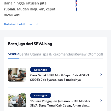
dana hingga
ratusan juta
rupiah
. Mudah diajukan, cepat
dicairkan!
Pelajari Lebih Lanjut
Baca juga dari SEVA blog
Semua
Berita Utama
Tips & Rekomendasi
Review Otomotif
Keua
Keuangan
Cara Gadai BPKB Mobil Cepat Cair di SEVA
(2026): Cek Syarat, dan Simulasinya
Keuangan
15 Cara Pengajuan Jaminan BPKB Mobil di
SEVA: Dana Tunai Cair Cepat, Aman dan
Praktis