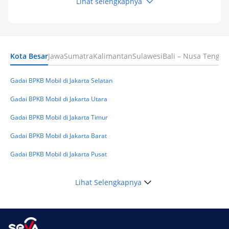
Lihat selengkapnya
Keuangan
Pinjaman Apa Tanpa BI Checking di 2026? Ini
Pilihan Dana Cepat yang Tetap Aman dan
Terpercaya
Kota Besar
Jawa
Sumatra
Kalimantan
Sulawesi
Bali – Nusa Tengga
Keuangan
Telat Bayar Pinjol 2 Hari, Apakah Langsung
Masuk BI Checking? Simak Peraturan
Gadai BPKB Mobil di Jakarta Selatan
Terbarunya di 2026
Gadai BPKB Mobil di Jakarta Utara
Gadai BPKB Mobil di Jakarta Timur
Gadai BPKB Mobil di Jakarta Barat
Gadai BPKB Mobil di Jakarta Pusat
Lihat Selengkapnya