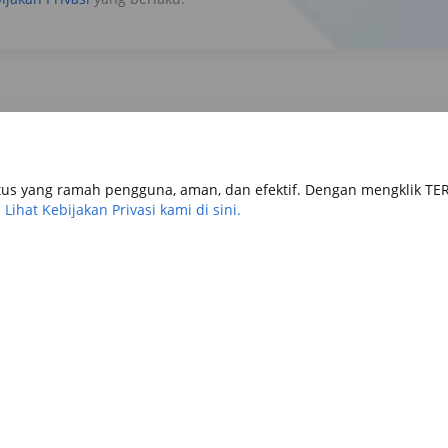
us yang ramah pengguna, aman, dan efektif. Dengan mengklik TE
.
Lihat Kebijakan Privasi kami di sini.
tomotif
Keuangan
Travel & Lifestyle