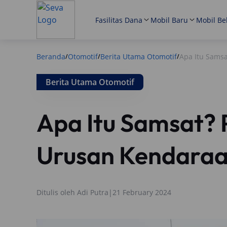
Fasilitas Dana
Mobil Baru
Mobil Be
Beranda
Otomotif
Berita Utama Otomotif
Apa Itu Sams
/
/
/
Berita Utama Otomotif
Apa Itu Samsat?
Urusan Kendaraa
Ditulis oleh
Adi Putra
|
21 February 2024