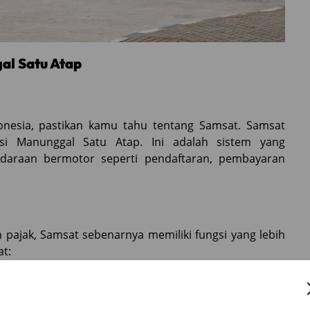
al Satu Atap
onesia, pastikan kamu tahu tentang Samsat. Samsat
asi Manunggal Satu Atap. Ini adalah sistem yang
endaraan bermotor seperti pendaftaran, pembayaran
 pajak, Samsat sebenarnya memiliki fungsi yang lebih
at:
Samsat bertanggung jawab untuk menerbitkan STNK
 kepemilikan dan identitas kendaraan.
engelola dan memungut pajak kendaraan bermotor