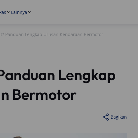
kas
Lainnya
at? Panduan Lengkap Urusan Kendaraan Bermotor
 Panduan Lengkap
n Bermotor
Bagikan