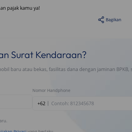
an pajak kamu ya!
Bagikan
nan Surat Kendaraan?
l baru atau bekas, fasilitas dana dengan jaminan BPKB, s
Nomor Handphone
+62
aru.
ijakan Privasi
yang berlaku.