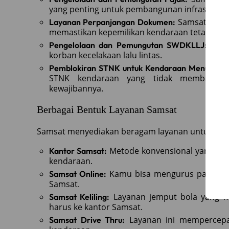
yang penting untuk pembangunan infrastruktu
Samsat menye
Layanan Perpanjangan Dokumen:
memastikan kepemilikan kendaraan tetap terca
Dana
Pengelolaan dan Pemungutan SWDKLLJ:
korban kecelakaan lalu lintas.
Pemblokiran STNK untuk Kendaraan Menunggak
STNK kendaraan yang tidak membayar 
kewajibannya.
Berbagai Bentuk Layanan Samsat
Samsat menyediakan beragam layanan untuk mem
Metode konvensional yang ma
Kantor Samsat:
kendaraan.
Kamu bisa mengurus pajak dan 
Samsat Online:
Samsat.
Layanan jemput bola yang 
Samsat Keliling:
harus ke kantor Samsat.
Layanan ini mempercepa
Samsat Drive Thru: