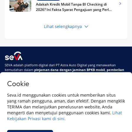
Adakah Kredit Mobil Tanpa BI Checking di
2026? Ini Fakta Syarat Pengajuan yang Perlu
Kamu Tahu
Lihat selengkapnya
Keuangan
Pinjaman Apa Tanpa BI Checking di 2026? Ini
Pilihan Dana Cepat yang Tetap Aman dan
Terpercaya
Keuangan
SEVA adalah platform digital dari PT Astra Auto Digital yang menawarkan
Telat Bayar Pinjol 2 Hari, Apakah Langsung
kemudahan dalam
pinjaman dana dengan jaminan BPKB mobil
,
pembelian
Masuk BI Checking? Simak Peraturan
mobil baru
, dan
pembelian mobil bekas berkualitas.
Terbarunya di 2026
Cookie
Di SEVA, BPKB mobilmu #BisaJadiDuit
Tentang SEVA
Syarat & Ketentuan
Seva.id menggunakan cookies untuk memberikan situs
Pemberitahuan Privasi
Hubungi Kami
yang ramah pengguna, aman, dan efektif. Dengan mengklik
TERIMA dan melanjutkan penelusuran website, Anda
mengerti dan menyetujui penggunaan cookies kami.
Lihat
Kebijakan Privasi kami di sini.
Website ini dikelola oleh PT Cipta Sedaya Digital Indonesia (CSDI), organisasi
yang tersertifikasi ISO/IEC 27001:2022.