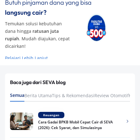
Butuh pinjaman dana yang bisa
langsung cair?
Temukan solusi kebutuhan
dana hingga
ratusan juta
rupiah
. Mudah diajukan, cepat
dicairkan!
Pelajari Lebih Lanjut
Baca juga dari SEVA blog
Semua
Berita Utama
Tips & Rekomendasi
Review Otomotif
Keua
Keuangan
Cara Gadai BPKB Mobil Cepat Cair di SEVA
(2026): Cek Syarat, dan Simulasinya