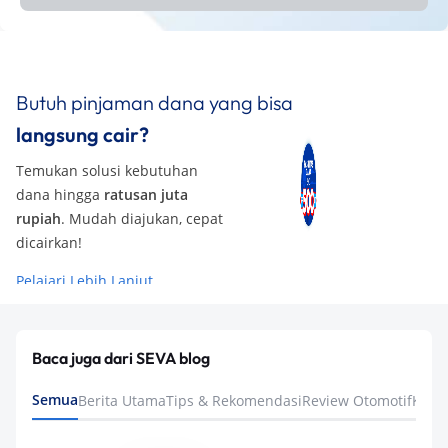
Butuh pinjaman dana yang bisa
langsung cair?
Temukan solusi kebutuhan
dana hingga
ratusan juta
rupiah
. Mudah diajukan, cepat
dicairkan!
Pelajari Lebih Lanjut
Baca juga dari SEVA blog
Semua
Berita Utama
Tips & Rekomendasi
Review Otomotif
Keua