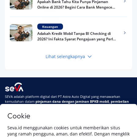
Apakah Bank Tahu Kita Punya Pinjaman
Online di 2026? Begini Cara Bank Mengecek
Riwayat Pinjaman Kamu
Keuangan
Adakah Kredit Mobil Tanpa BI Checking di
2026? Ini Fakta Syarat Pengajuan yang Perlu
Kamu Tahu
Lihat selengkapnya
Keuangan
Pinjaman Apa Tanpa BI Checking di 2026? Ini
Pilihan Dana Cepat yang Tetap Aman dan
Terpercaya
Keuangan
SEVA adalah platform digital dari PT Astra Auto Digital yang menawarkan
Telat Bayar Pinjol 2 Hari, Apakah Langsung
kemudahan dalam
pinjaman dana dengan jaminan BPKB mobil
,
pembelian
Masuk BI Checking? Simak Peraturan
mobil baru
, dan
pembelian mobil bekas berkualitas.
Terbarunya di 2026
Cookie
Di SEVA, BPKB mobilmu #BisaJadiDuit
Tentang SEVA
Syarat & Ketentuan
Seva.id menggunakan cookies untuk memberikan situs
Pemberitahuan Privasi
Hubungi Kami
yang ramah pengguna, aman, dan efektif. Dengan mengklik