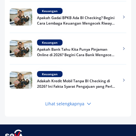
Keuangan
Apakah Gadai BPKB Ada BI Checking? Begini
Cara Lembaga Keuangan Mengecek Riwayat
Kredit Kamu di 2026
Keuangan
Apakah Bank Tahu Kita Punya Pinjaman
Online di 2026? Begini Cara Bank Mengecek
Riwayat Pinjaman Kamu
Keuangan
Adakah Kredit Mobil Tanpa BI Checking di
2026? Ini Fakta Syarat Pengajuan yang Perlu
Kamu Tahu
Lihat selengkapnya
Keuangan
Pinjaman Apa Tanpa BI Checking di 2026? Ini
Pilihan Dana Cepat yang Tetap Aman dan
Terpercaya