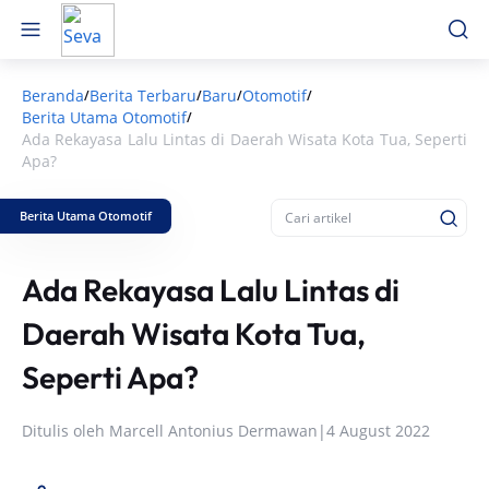
Beranda
Berita Terbaru
Baru
Otomotif
/
/
/
/
Berita Utama Otomotif
/
Ada Rekayasa Lalu Lintas di Daerah Wisata Kota Tua, Seperti
Apa?
Berita Utama Otomotif
Ada Rekayasa Lalu Lintas di
Daerah Wisata Kota Tua,
Seperti Apa?
Ditulis oleh
Marcell Antonius Dermawan
|
4 August 2022