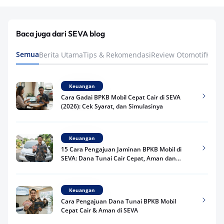
Baca juga dari SEVA blog
Semua
Berita Utama
Tips & Rekomendasi
Review Otomotif
Keua
Keuangan
Cara Gadai BPKB Mobil Cepat Cair di SEVA
(2026): Cek Syarat, dan Simulasinya
Keuangan
15 Cara Pengajuan Jaminan BPKB Mobil di
SEVA: Dana Tunai Cair Cepat, Aman dan
Praktis
Keuangan
Cara Pengajuan Dana Tunai BPKB Mobil
Cepat Cair & Aman di SEVA