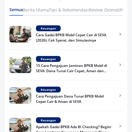
Semua
Berita Utama
Tips & Rekomendasi
Review Otomotif
Keua
Keuangan
Cara Gadai BPKB Mobil Cepat Cair di SEVA
(2026): Cek Syarat, dan Simulasinya
Keuangan
15 Cara Pengajuan Jaminan BPKB Mobil di
SEVA: Dana Tunai Cair Cepat, Aman dan
Praktis
Keuangan
Cara Pengajuan Dana Tunai BPKB Mobil
Cepat Cair & Aman di SEVA
Keuangan
Apakah Gadai BPKB Ada BI Checking? Begini