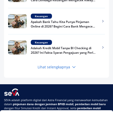
Cara Lembaga Keuangan Mengecek Riwayat
Kredit Kamu di 2026
Keuangan
Apakah Bank Tahu Kita Punya Pinjaman
Online di 2026? Begini Cara Bank Mengecek
Riwayat Pinjaman Kamu
Keuangan
Adakah Kredit Mobil Tanpa BI Checking di
2026? Ini Fakta Syarat Pengajuan yang Perlu
Kamu Tahu
Lihat selengkapnya
Keuangan
Pinjaman Apa Tanpa BI Checking di 2026? Ini
Pilihan Dana Cepat yang Tetap Aman dan
Terpercaya
Keuangan
SEVA adalah platform digital dari Astra Financial yang menawarkan kemudahan
Telat Bayar Pinjol 2 Hari, Apakah Langsung
dalam
pinjaman dana dengan jaminan BPKB mobil
,
pembelian mobil baru
Masuk BI Checking? Simak Peraturan
dengan fitur Simulasi Kredit dan Instant Approval, serta
pembelian mobil
Terbarunya di 2026
bekas berkualitas
secara online