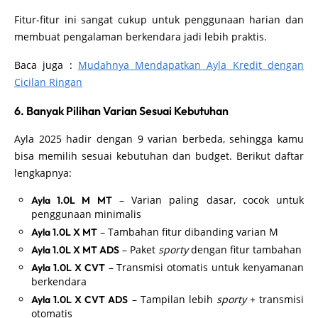
Fitur-fitur ini sangat cukup untuk penggunaan harian dan
membuat pengalaman berkendara jadi lebih praktis.
Baca juga :
Mudahnya Mendapatkan Ayla Kredit dengan
Cicilan Ringan
6. Banyak Pilihan Varian Sesuai Kebutuhan
Ayla 2025 hadir dengan 9 varian berbeda, sehingga kamu
bisa memilih sesuai kebutuhan dan budget. Berikut daftar
lengkapnya:
– Varian paling dasar, cocok untuk
Ayla 1.0L M MT
penggunaan minimalis
– Tambahan fitur dibanding varian M
Ayla 1.0L X MT
– Paket
sporty
dengan fitur tambahan
Ayla 1.0L X MT ADS
– Transmisi otomatis untuk kenyamanan
Ayla 1.0L X CVT
berkendara
– Tampilan lebih
sporty
+ transmisi
Ayla 1.0L X CVT ADS
otomatis