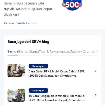
dana hingga
ratusan juta
rupiah
. Mudah diajukan, cepat
dicairkan!
Pelajari Lebih Lanjut
Baca juga dari SEVA blog
Semua
Berita Utama
Tips & Rekomendasi
Review Otomotif
Keua
Keuangan
Cara Gadai BPKB Mobil Cepat Cair di SEVA
(2026): Cek Syarat, dan Simulasinya
Keuangan
15 Cara Pengajuan Jaminan BPKB Mobil di
SEVA: Dana Tunai Cair Cepat, Aman dan
Praktis