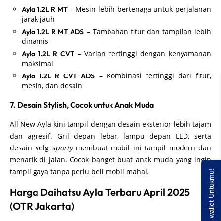
– Mesin lebih bertenaga untuk perjalanan
Ayla 1.2L R MT
jarak jauh
– Tambahan fitur dan tampilan lebih
Ayla 1.2L R MT ADS
dinamis
– Varian tertinggi dengan kenyamanan
Ayla 1.2L R CVT
maksimal
– Kombinasi tertinggi dari fitur,
Ayla 1.2L R CVT ADS
mesin, dan desain
7. Desain Stylish, Cocok untuk Anak Muda
All New Ayla kini tampil dengan desain eksterior lebih tajam
dan agresif. Gril depan lebar, lampu depan LED, serta
desain velg
sporty
membuat mobil ini tampil modern dan
menarik di jalan. Cocok banget buat anak muda yang ingin
tampil gaya tanpa perlu beli mobil mahal.
Saldo E-wallet Untukmu!
Harga Daihatsu Ayla Terbaru April 2025
(OTR Jakarta)