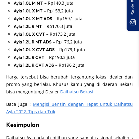
– Rp140,3 juta
Ayla 1.0L M MT
– Rp153,2 juta
Ayla 1.0L X MT
– Rp159,1 juta
Ayla 1.0L X MT ADS
– Rp170,3 juta
Ayla 1.2L R MT
– Rp173,2 juta
Ayla 1.0L X CVT
– Rp176,2 juta
Ayla 1.2L R MT ADS
– Rp179,1 juta
Ayla 1.0L X CVT ADS
– Rp190,3 juta
Ayla 1.2L R CVT
– Rp196,2 juta
Ayla 1.2L R CVT ADS
Harga tersebut bisa berubah tergantung lokasi dealer dan
promo yang berlaku. Khusus kamu yang di daerah Bekasi
bisa mengunjungi Dealer
Daihatsu Bekasi
Baca juga :
Mengisi Bensin dengan Tepat untuk Daihatsu
Ayla 2022, Tips dan Trik
Kesimpulan
Daihatsu Ayla adalah pilihan yang sangat rasional sekaligus