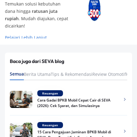
Temukan solusi kebutuhan
dana hingga
ratusan juta
rupiah
. Mudah diajukan, cepat
dicairkan!
Pelajari Lebih Lanjut
Baca juga dari SEVA blog
Semua
Berita Utama
Tips & Rekomendasi
Review Otomotif
Keua
Keuangan
Cara Gadai BPKB Mobil Cepat Cair di SEVA
(2026): Cek Syarat, dan Simulasinya
Keuangan
15 Cara Pengajuan Jaminan BPKB Mobil di