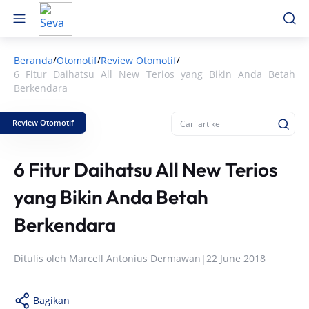
Beranda
Otomotif
Review Otomotif
/
/
/
6 Fitur Daihatsu All New Terios yang Bikin Anda Betah
Berkendara
Review Otomotif
6 Fitur Daihatsu All New Terios
yang Bikin Anda Betah
Berkendara
Ditulis oleh
Marcell Antonius Dermawan
|
22 June 2018
Bagikan