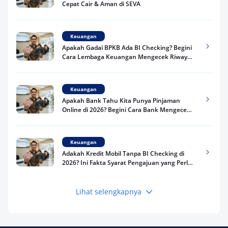
Cepat Cair & Aman di SEVA
Keuangan
Apakah Gadai BPKB Ada BI Checking? Begini
Cara Lembaga Keuangan Mengecek Riwayat
Kredit Kamu di 2026
Keuangan
Apakah Bank Tahu Kita Punya Pinjaman
Online di 2026? Begini Cara Bank Mengecek
Riwayat Pinjaman Kamu
Keuangan
Adakah Kredit Mobil Tanpa BI Checking di
2026? Ini Fakta Syarat Pengajuan yang Perlu
Kamu Tahu
Lihat selengkapnya
Keuangan
Pinjaman Apa Tanpa BI Checking di 2026? Ini
Pilihan Dana Cepat yang Tetap Aman dan
Terpercaya