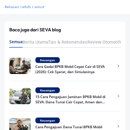
Pelajari Lebih Lanjut
Baca juga dari SEVA blog
Semua
Berita Utama
Tips & Rekomendasi
Review Otomotif
Keua
Keuangan
Cara Gadai BPKB Mobil Cepat Cair di SEVA
(2026): Cek Syarat, dan Simulasinya
Keuangan
15 Cara Pengajuan Jaminan BPKB Mobil di
SEVA: Dana Tunai Cair Cepat, Aman dan
Praktis
Keuangan
Cara Pengajuan Dana Tunai BPKB Mobil