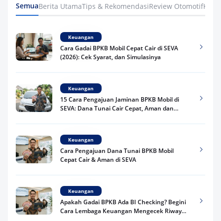
Semua
Berita Utama
Tips & Rekomendasi
Review Otomotif
Keua
Keuangan
Cara Gadai BPKB Mobil Cepat Cair di SEVA
(2026): Cek Syarat, dan Simulasinya
Keuangan
15 Cara Pengajuan Jaminan BPKB Mobil di
SEVA: Dana Tunai Cair Cepat, Aman dan
Praktis
Keuangan
Cara Pengajuan Dana Tunai BPKB Mobil
Cepat Cair & Aman di SEVA
Keuangan
Apakah Gadai BPKB Ada BI Checking? Begini
Cara Lembaga Keuangan Mengecek Riwayat
Kredit Kamu di 2026