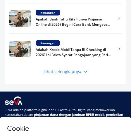
Keuangan
Apakah Bank Tahu Kita Punya Pinjaman
Online di 2026? Begini Cara Bank Mengecek
Riwayat Pinjaman Kamu
Keuangan
Adakah Kredit Mobil Tanpa BI Checking di
2026? Ini Fakta Syarat Pengajuan yang Perlu
Kamu Tahu
Lihat selengkapnya
Keuangan
Pinjaman Apa Tanpa BI Checking di 2026? Ini
Pilihan Dana Cepat yang Tetap Aman dan
Terpercaya
Keuangan
SEVA adalah platform digital dari PT Astra Auto Digital yang menawarkan
Telat Bayar Pinjol 2 Hari, Apakah Langsung
kemudahan dalam
pinjaman dana dengan jaminan BPKB mobil
,
pembelian
Masuk BI Checking? Simak Peraturan
mobil baru
, dan
pembelian mobil bekas berkualitas.
Terbarunya di 2026
Cookie
Di SEVA, BPKB mobilmu #BisaJadiDuit