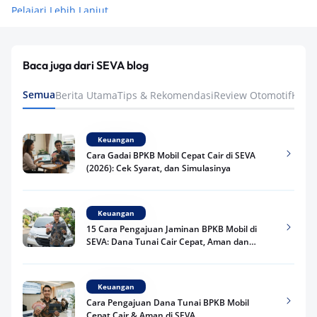
Pelajari Lebih Lanjut
Baca juga dari SEVA blog
Semua
Berita Utama
Tips & Rekomendasi
Review Otomotif
Keua
Keuangan
Cara Gadai BPKB Mobil Cepat Cair di SEVA
(2026): Cek Syarat, dan Simulasinya
Keuangan
15 Cara Pengajuan Jaminan BPKB Mobil di
SEVA: Dana Tunai Cair Cepat, Aman dan
Praktis
Keuangan
Cara Pengajuan Dana Tunai BPKB Mobil
Cepat Cair & Aman di SEVA