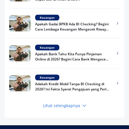
Keuangan
Apakah Gadai BPKB Ada BI Checking? Begini
Cara Lembaga Keuangan Mengecek Riwayat
Kredit Kamu di 2026
Keuangan
Apakah Bank Tahu Kita Punya Pinjaman
Online di 2026? Begini Cara Bank Mengecek
Riwayat Pinjaman Kamu
Keuangan
Adakah Kredit Mobil Tanpa BI Checking di
2026? Ini Fakta Syarat Pengajuan yang Perlu
Kamu Tahu
Lihat selengkapnya
Keuangan
Pinjaman Apa Tanpa BI Checking di 2026? Ini
Pilihan Dana Cepat yang Tetap Aman dan
Terpercaya