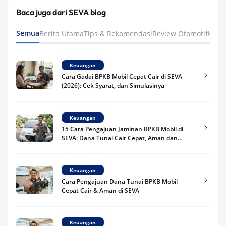
Baca juga dari SEVA blog
Semua
Berita Utama
Tips & Rekomendasi
Review Otomotif
Keua
Keuangan
Cara Gadai BPKB Mobil Cepat Cair di SEVA
(2026): Cek Syarat, dan Simulasinya
Keuangan
15 Cara Pengajuan Jaminan BPKB Mobil di
SEVA: Dana Tunai Cair Cepat, Aman dan
Praktis
Keuangan
Cara Pengajuan Dana Tunai BPKB Mobil
Cepat Cair & Aman di SEVA
Keuangan