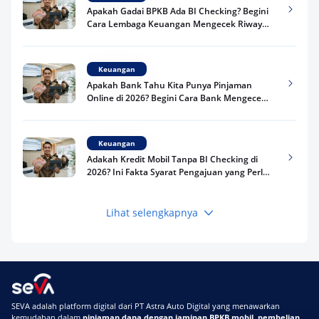
Apakah Gadai BPKB Ada BI Checking? Begini
Cara Lembaga Keuangan Mengecek Riwayat
Kredit Kamu di 2026
Keuangan
Apakah Bank Tahu Kita Punya Pinjaman
Online di 2026? Begini Cara Bank Mengecek
Riwayat Pinjaman Kamu
Keuangan
Adakah Kredit Mobil Tanpa BI Checking di
2026? Ini Fakta Syarat Pengajuan yang Perlu
Kamu Tahu
Lihat selengkapnya
Keuangan
Pinjaman Apa Tanpa BI Checking di 2026? Ini
Pilihan Dana Cepat yang Tetap Aman dan
Terpercaya
Keuangan
SEVA adalah platform digital dari PT Astra Auto Digital yang menawarkan
Telat Bayar Pinjol 2 Hari, Apakah Langsung
kemudahan dalam
pinjaman dana dengan jaminan BPKB mobil
,
pembelian