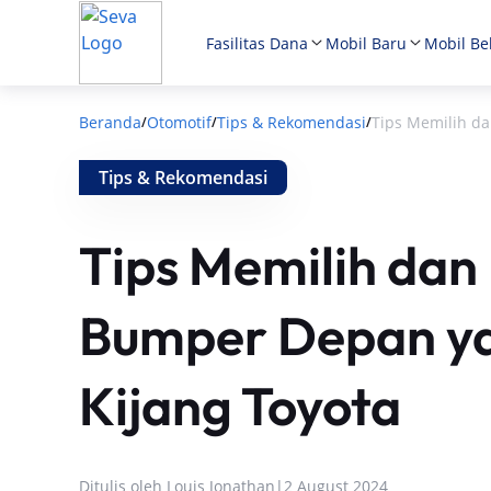
Fasilitas Dana
Mobil Baru
Mobil Be
Beranda
Otomotif
Tips & Rekomendasi
Tips Memilih d
/
/
/
Tips & Rekomendasi
Tips Memilih da
Bumper Depan ya
Kijang Toyota
Ditulis oleh
Louis Jonathan
|
2 August 2024