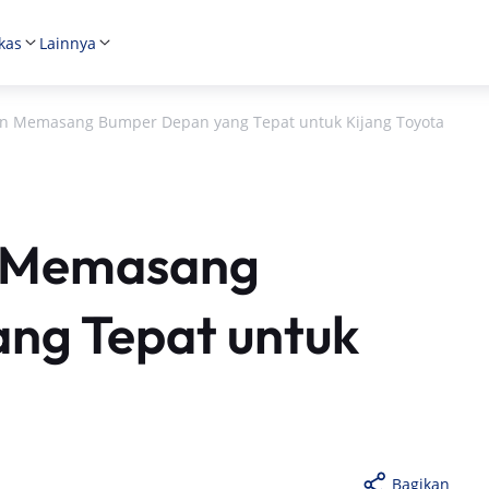
kas
Lainnya
an Memasang Bumper Depan yang Tepat untuk Kijang Toyota
n Memasang
ng Tepat untuk
Bagikan