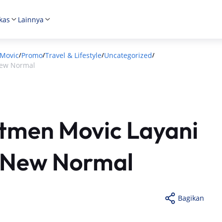
kas
Lainnya
Movic
Promo
Travel & Lifestyle
Uncategorized
/
/
/
/
New Normal
itmen Movic Layani
 New Normal
Bagikan