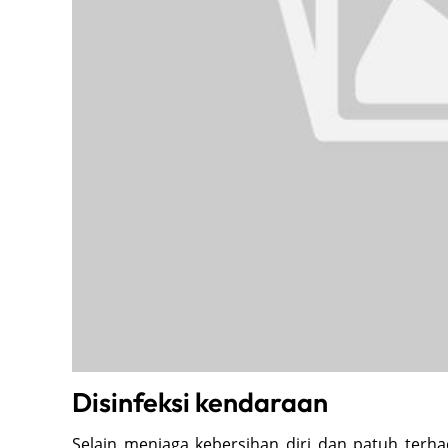
Disinfeksi kendaraan
Selain menjaga kebersihan diri dan patuh terh