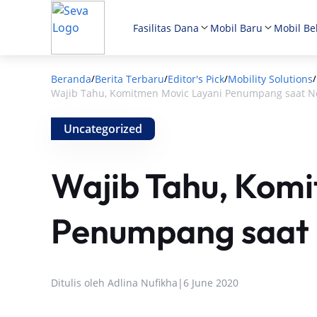
Fasilitas Dana
Mobil Baru
Mobil Be
Beranda
Berita Terbaru
Editor's Pick
Mobility Solutions
/
/
/
/
Wajib Tahu, Komitmen Movic Layani Penumpang saat 
Uncategorized
Wajib Tahu, Kom
Penumpang saat
Ditulis oleh
Adlina Nufikha
|
6 June 2020