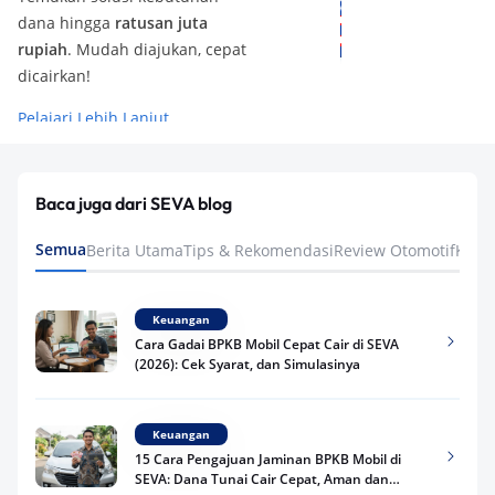
dana hingga
ratusan juta
rupiah
. Mudah diajukan, cepat
dicairkan!
Pelajari Lebih Lanjut
Baca juga dari SEVA blog
Semua
Berita Utama
Tips & Rekomendasi
Review Otomotif
Keua
Keuangan
Cara Gadai BPKB Mobil Cepat Cair di SEVA
(2026): Cek Syarat, dan Simulasinya
Keuangan
15 Cara Pengajuan Jaminan BPKB Mobil di
SEVA: Dana Tunai Cair Cepat, Aman dan