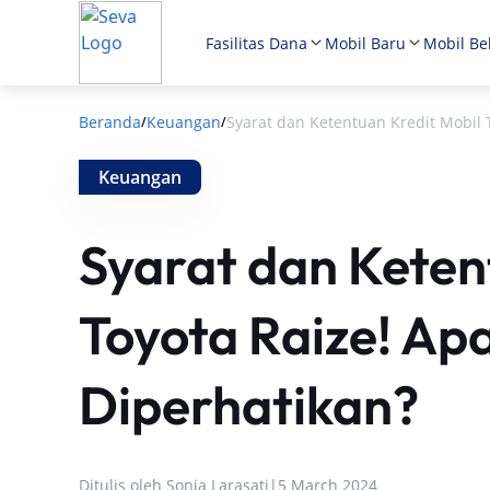
Fasilitas Dana
Mobil Baru
Mobil Be
Beranda
Keuangan
Syarat dan Ketentuan Kredit Mobil 
/
/
Keuangan
Syarat dan Keten
Toyota Raize! Ap
Diperhatikan?
Ditulis oleh
Sonia Larasati
|
5 March 2024