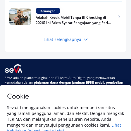
Keuangan
Adakah Kredit Mobil Tanpa BI Checking di
2026? Ini Fakta Syarat Pengajuan yang Perlu
Kamu Tahu
Lihat selengkapnya
Keuangan
Pinjaman Apa Tanpa BI Checking di 2026? Ini
Pilihan Dana Cepat yang Tetap Aman dan
Terpercaya
Keuangan
SEVA adalah platform digital dari PT Astra Auto Digital yang menawarkan
Telat Bayar Pinjol 2 Hari, Apakah Langsung
kemudahan dalam
pinjaman dana dengan jaminan BPKB mobil
,
pembelian
Masuk BI Checking? Simak Peraturan
mobil baru
, dan
pembelian mobil bekas berkualitas.
Terbarunya di 2026
Cookie
Di SEVA, BPKB mobilmu #BisaJadiDuit
Tentang SEVA
Syarat & Ketentuan
Seva.id menggunakan cookies untuk memberikan situs
Pemberitahuan Privasi
Hubungi Kami
yang ramah pengguna, aman, dan efektif. Dengan mengklik
TERIMA dan melanjutkan penelusuran website, Anda
mengerti dan menyetujui penggunaan cookies kami.
Lihat
Kebijakan Privasi kami di sini.