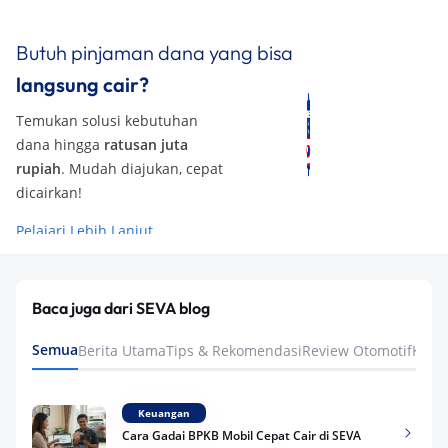
Butuh pinjaman dana yang bisa
langsung cair?
Temukan solusi kebutuhan
dana hingga
ratusan juta
rupiah
. Mudah diajukan, cepat
dicairkan!
Pelajari Lebih Lanjut
Baca juga dari SEVA blog
Semua
Berita Utama
Tips & Rekomendasi
Review Otomotif
Keua
Keuangan
Cara Gadai BPKB Mobil Cepat Cair di SEVA