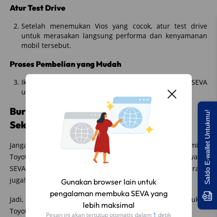
Atur Test Drive
Setelah menemukan Vios yang cocok, atur test drive
untuk merasakan langsung performa dan kenyamanan
mobil tersebut.
Proses Pembelian yang Mudah
Ikuti proses pembelian yang mudah dan cepat di SEVA
untuk memiliki Toyota Vios impianmu.
Buruan, Dapatkan Vios Impianmu
Saldo E-wallet Untukmu!
Sekarang!
Jangan sampai kehabisan kesempatan untuk memiliki
Toyota Vios impianmu dengan harga terjangkau hanya di
SEVA. Klik
di sini
untuk melihat koleksi Vios di SEVA sekarang
juga!
Gunakan browser lain untuk
pengalaman membuka SEVA yang
Jadi, tunggu apa lagi? Segera kunjungi SEVA dan temukan
lebih maksimal
Toyota Vios impianmu sekarang juga!
Pesan ini akan tertutup otomatis dalam
1
detik