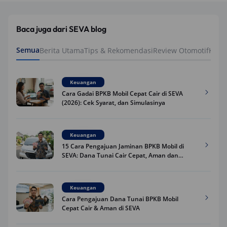
Baca juga dari SEVA blog
Semua
Berita Utama
Tips & Rekomendasi
Review Otomotif
Keua
Keuangan
Cara Gadai BPKB Mobil Cepat Cair di SEVA
(2026): Cek Syarat, dan Simulasinya
Keuangan
15 Cara Pengajuan Jaminan BPKB Mobil di
SEVA: Dana Tunai Cair Cepat, Aman dan
Praktis
Keuangan
Cara Pengajuan Dana Tunai BPKB Mobil
Cepat Cair & Aman di SEVA