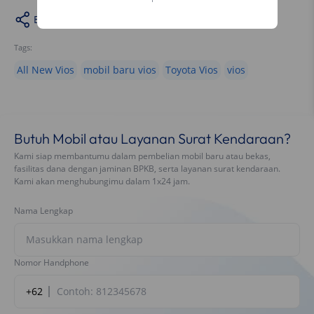
Bagikan
Tags:
All New Vios
mobil baru vios
Toyota Vios
vios
Butuh Mobil atau Layanan Surat Kendaraan?
Kami siap membantumu dalam pembelian mobil baru atau bekas,
fasilitas dana dengan jaminan BPKB, serta layanan surat kendaraan.
Kami akan menghubungimu dalam 1x24 jam.
Nama Lengkap
Nomor Handphone
+62