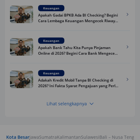
Keuangan
Apakah Gadai BPKB Ada BI Checking? Begini
Cara Lembaga Keuangan Mengecek Riwayat
Kredit Kamu di 2026
Keuangan
Apakah Bank Tahu Kita Punya Pinjaman
Online di 2026? Begini Cara Bank Mengecek
Riwayat Pinjaman Kamu
Keuangan
Adakah Kredit Mobil Tanpa BI Checking di
2026? Ini Fakta Syarat Pengajuan yang Perlu
Kamu Tahu
Lihat selengkapnya
Keuangan
Pinjaman Apa Tanpa BI Checking di 2026? Ini
Pilihan Dana Cepat yang Tetap Aman dan
Terpercaya
Kota Besar
Jawa
Sumatra
Kalimantan
Sulawesi
Bali – Nusa Tengga
Keuangan