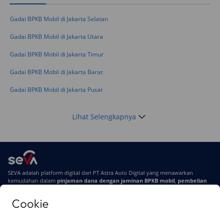
Telat Bayar Pinjol 2 Hari, Apakah Langsung
Masuk BI Checking? Simak Peraturan
Gadai BPKB Mobil di Jakarta Selatan
Terbarunya di 2026
Gadai BPKB Mobil di Jakarta Utara
Gadai BPKB Mobil di Jakarta Timur
Gadai BPKB Mobil di Jakarta Barat
Gadai BPKB Mobil di Jakarta Pusat
Lihat Selengkapnya
SEVA adalah platform digital dari PT Astra Auto Digital yang menawarkan
kemudahan dalam
pinjaman dana dengan jaminan BPKB mobil
,
pembelian
mobil baru
, dan
pembelian mobil bekas berkualitas.
Cookie
Di SEVA, BPKB mobilmu #BisaJadiDuit