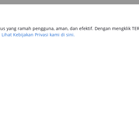
us yang ramah pengguna, aman, dan efektif. Dengan mengklik TE
.
Lihat Kebijakan Privasi kami di sini.
tomotif
Keuangan
Travel & Lifestyle
Keuangan