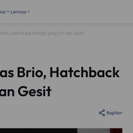
kas
Lainnya
Brio, Hatchback Mungil yang Irit dan Gesit
as Brio, Hatchback
dan Gesit
Bagikan