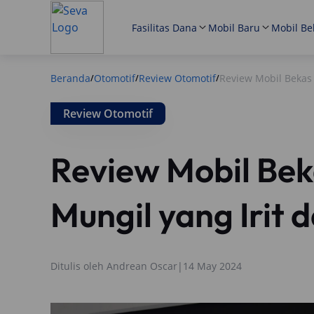
Fasilitas Dana
Mobil Baru
Mobil Be
Beranda
Otomotif
Review Otomotif
Review Mobil Bekas 
/
/
/
Review Otomotif
Review Mobil Bek
Mungil yang Irit 
Ditulis oleh
Andrean Oscar
|
14 May 2024