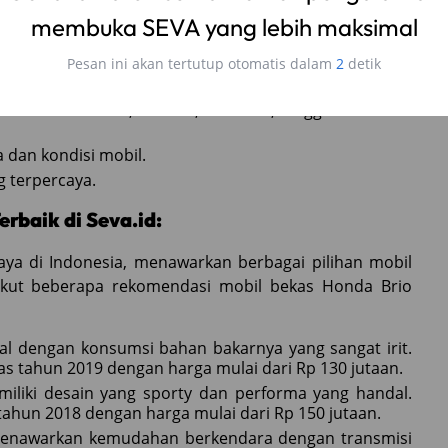
membuka SEVA yang lebih maksimal
Pesan ini akan tertutup otomatis dalam
1
detik
budget Anda.
 mulai dari mesin, interior, eksterior, hingga dokumen-
 dan kondisi mobil.
g terpercaya.
rbaik di Seva.id:
rcaya di Indonesia, menawarkan berbagai pilihan mobil
rikut beberapa rekomendasi mobil bekas Honda Brio
nal dengan konsumsi bahan bakarnya yang sangat irit.
s tahun 2019 dengan harga mulai dari Rp 130 jutaan.
miliki desain yang sporty dan performa yang handal.
ahun 2018 dengan harga mulai dari Rp 150 jutaan.
 menawarkan kemudahan berkendara dengan transmisi