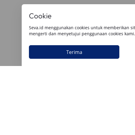
Cookie
Baca Artikel Lainnya
Seva.id menggunakan cookies untuk memberikan sit
mengerti dan menyetujui penggunaan cookies kami
Semua
Berita Utama
Tips & Rekomendasi
Review O
Terima
Keuangan
Keuangan