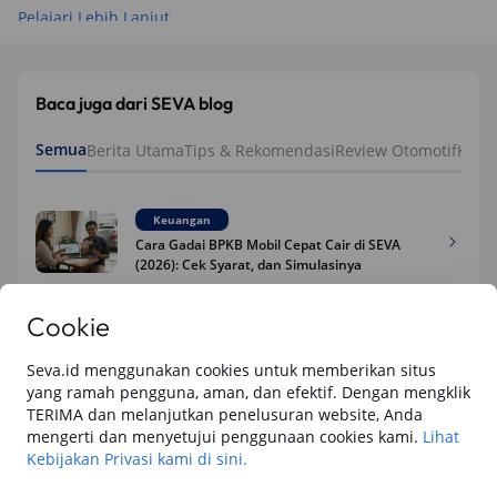
Pelajari Lebih Lanjut
Baca juga dari SEVA blog
Semua
Berita Utama
Tips & Rekomendasi
Review Otomotif
Keua
Keuangan
Cara Gadai BPKB Mobil Cepat Cair di SEVA
(2026): Cek Syarat, dan Simulasinya
Cookie
Keuangan
15 Cara Pengajuan Jaminan BPKB Mobil di
Seva.id menggunakan cookies untuk memberikan situs
SEVA: Dana Tunai Cair Cepat, Aman dan
yang ramah pengguna, aman, dan efektif. Dengan mengklik
Praktis
TERIMA dan melanjutkan penelusuran website, Anda
mengerti dan menyetujui penggunaan cookies kami.
Lihat
Keuangan
Kebijakan Privasi kami di sini.
Cara Pengajuan Dana Tunai BPKB Mobil
Cepat Cair & Aman di SEVA