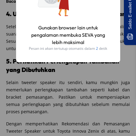
Saldo E-wallet Untukmu!
Baca Juga:
Pemilihan Kamera Mundur untuk Innova Zenix
4. Uji Kualitas Suara Setelah Pemasangan
Setelah tweeter speaker terpasang, lakukan uji kualitas
Gunakan browser lain untuk
suara untuk memastikan bahwa hasilnya memuaskan.
pengalaman membuka SEVA yang
Sesuaikan pengaturan audio mobil kamu jika diperlukan
lebih maksimal
untuk mendapatkan kualitas suara yang terbaik.
Pesan ini akan tertutup otomatis dalam
2
detik
5. Perhatikan Perlengkapan Tambahan
yang Dibutuhkan
Selain tweeter speaker itu sendiri, kamu mungkin juga
memerlukan perlengkapan tambahan seperti kabel dan
bracket pemasangan. Pastikan untuk mempersiapkan
semua perlengkapan yang dibutuhkan sebelum memulai
proses pemasangan.
Dengan memperhatikan Rekomendasi dan Pemasangan
Tweeter Speaker untuk Toyota Innova Zenix di atas, kamu