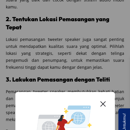
kamu.
2. Tentukan Lokasi Pemasangan yang
Tepat
Lokasi pemasangan tweeter speaker juga sangat penting
untuk mendapatkan kualitas suara yang optimal. Pilihlah
lokasi yang strategis, seperti dekat dengan telinga
pengemudi dan penumpang, untuk memastikan suara
frekuensi tinggi dapat kamu dengar dengan jelas.
3. Lakukan Pemasangan dengan Teliti
Pemasangan tweeter speaker membutuhkan kehati-hatian
dan ketelitian. Pastikan untuk mengikuti petunjuk
pemasangan yang disediakan oleh produsen tweeter
speaker, atau jika perlu, mintalah bantuan dari teknisi atau
mekanik yang berpengalaman.