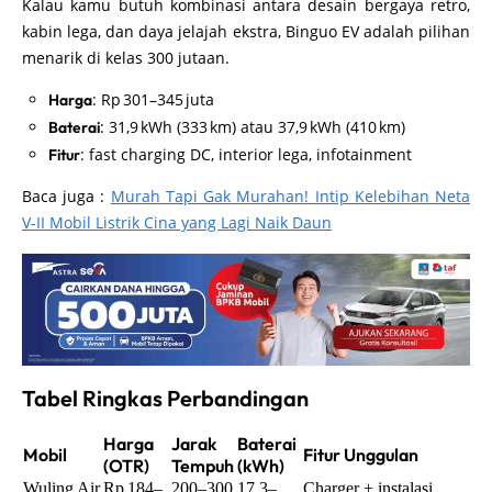
Kalau kamu butuh kombinasi antara desain bergaya retro,
kabin lega, dan daya jelajah ekstra, Binguo EV adalah pilihan
menarik di kelas 300 jutaan.
: Rp 301–345 juta
Harga
: 31,9 kWh (333 km) atau 37,9 kWh (410 km)
Baterai
: fast charging DC, interior lega, infotainment
Fitur
Baca juga :
Murah Tapi Gak Murahan! Intip Kelebihan Neta
V‑II Mobil Listrik Cina yang Lagi Naik Daun
Tabel Ringkas Perbandingan
Harga
Jarak
Baterai
Mobil
Fitur Unggulan
(OTR)
Tempuh
(kWh)
Wuling Air
Rp 184–
200–300
17,3–
Charger + instalasi