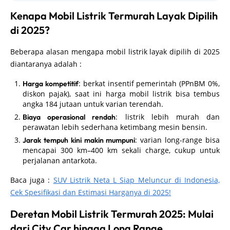
Kenapa Mobil Listrik Termurah Layak Dipilih
di 2025?
Beberapa alasan mengapa mobil listrik layak dipilih di 2025
diantaranya adalah :
: berkat insentif pemerintah (PPnBM 0%,
Harga kompetitif
diskon pajak), saat ini harga mobil listrik bisa tembus
angka 184 jutaan untuk varian terendah.
: listrik lebih murah dan
Biaya operasional rendah
perawatan lebih sederhana ketimbang mesin bensin.
: varian long-range bisa
Jarak tempuh kini makin mumpuni
mencapai 300 km–400 km sekali charge, cukup untuk
perjalanan antarkota.
Baca juga :
SUV Listrik Neta L Siap Meluncur di Indonesia,
Cek Spesifikasi dan Estimasi Harganya di 2025!
Deretan Mobil Listrik Termurah 2025: Mulai
dari City Car hingga Long Range