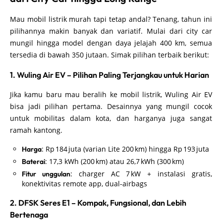
Mau mobil listrik murah tapi tetap andal? Tenang, tahun ini
pilihannya makin banyak dan variatif. Mulai dari city car
mungil hingga model dengan daya jelajah 400 km, semua
tersedia di bawah 350 jutaan. Simak pilihan terbaik berikut:
1. Wuling Air EV – Pilihan Paling Terjangkau untuk Harian
Jika kamu baru mau beralih ke mobil listrik, Wuling Air EV
bisa jadi pilihan pertama. Desainnya yang mungil cocok
untuk mobilitas dalam kota, dan harganya juga sangat
ramah kantong.
: Rp 184 juta (varian Lite 200 km) hingga Rp 193 juta
Harga
: 17,3 kWh (200 km) atau 26,7 kWh (300 km)
Baterai
: charger AC 7 kW + instalasi gratis,
Fitur unggulan
konektivitas remote app, dual-airbags
2. DFSK Seres E1 – Kompak, Fungsional, dan Lebih
Bertenaga