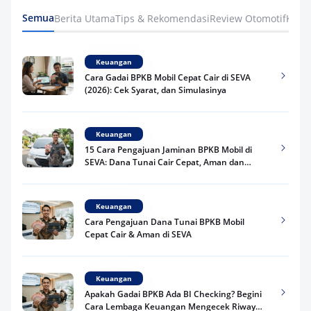
Semua
Berita Utama
Tips & Rekomendasi
Review Otomotif
Keua
Keuangan
Cara Gadai BPKB Mobil Cepat Cair di SEVA
(2026): Cek Syarat, dan Simulasinya
Keuangan
15 Cara Pengajuan Jaminan BPKB Mobil di
SEVA: Dana Tunai Cair Cepat, Aman dan
Praktis
Keuangan
Cara Pengajuan Dana Tunai BPKB Mobil
Cepat Cair & Aman di SEVA
Keuangan
Apakah Gadai BPKB Ada BI Checking? Begini
Cara Lembaga Keuangan Mengecek Riwayat