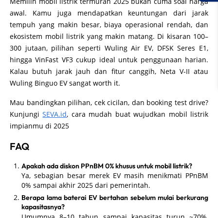
Memilih mobil listrik termurah 2025 bukan cuma soal harga
awal. Kamu juga mendapatkan keuntungan dari jarak
tempuh yang makin besar, biaya operasional rendah, dan
ekosistem mobil listrik yang makin matang. Di kisaran 100–
300 jutaan, pilihan seperti Wuling Air EV, DFSK Seres E1,
hingga VinFast VF3 cukup ideal untuk penggunaan harian.
Kalau butuh jarak jauh dan fitur canggih, Neta V-II atau
Wuling Binguo EV sangat worth it.
Mau bandingkan pilihan, cek cicilan, dan booking test drive?
Kunjungi
SEVA.id
, cara mudah buat wujudkan mobil listrik
impianmu di 2025
FAQ
Apakah ada diskon PPnBM 0% khusus untuk mobil listrik?
Ya, sebagian besar merek EV masih menikmati PPnBM
0% sampai akhir 2025 dari pemerintah.
Berapa lama baterai EV bertahan sebelum mulai berkurang
kapasitasnya?
Umumnya 8–10 tahun sampai kapasitas turun ~70%,