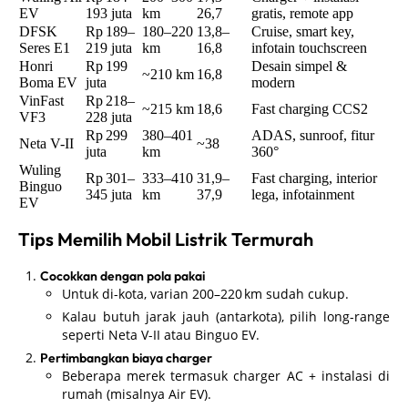
EV
193 juta
km
26,7
gratis, remote app
DFSK
Rp 189–
180–220
13,8–
Cruise, smart key,
Seres E1
219 juta
km
16,8
infotain touchscreen
Honri
Rp 199
Desain simpel &
~210 km
16,8
Boma EV
juta
modern
VinFast
Rp 218–
~215 km
18,6
Fast charging CCS2
VF3
228 juta
Rp 299
380–401
ADAS, sunroof, fitur
Neta V-II
~38
juta
km
360°
Wuling
Rp 301–
333–410
31,9–
Fast charging, interior
Binguo
345 juta
km
37,9
lega, infotainment
EV
Tips Memilih Mobil Listrik Termurah
Cocokkan dengan pola pakai
Untuk di-kota, varian 200–220 km sudah cukup.
Kalau butuh jarak jauh (antarkota), pilih long-range
seperti Neta V-II atau Binguo EV.
Pertimbangkan biaya charger
Beberapa merek termasuk charger AC + instalasi di
rumah (misalnya Air EV).