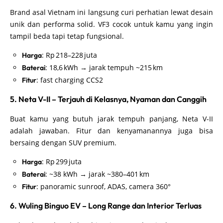
Brand asal Vietnam ini langsung curi perhatian lewat desain
unik dan performa solid. VF3 cocok untuk kamu yang ingin
tampil beda tapi tetap fungsional.
: Rp 218–228 juta
Harga
: 18,6 kWh → jarak tempuh ~215 km
Baterai
: fast charging CCS2
Fitur
5. Neta V-II – Terjauh di Kelasnya, Nyaman dan Canggih
Buat kamu yang butuh jarak tempuh panjang, Neta V-II
adalah jawaban. Fitur dan kenyamanannya juga bisa
bersaing dengan SUV premium.
: Rp 299 juta
Harga
: ~38 kWh → jarak ~380–401 km
Baterai
: panoramic sunroof, ADAS, camera 360°
Fitur
6. Wuling Binguo EV – Long Range dan Interior Terluas