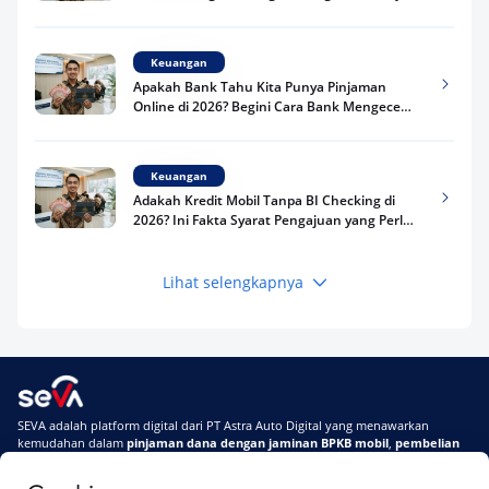
Kredit Kamu di 2026
Keuangan
Apakah Bank Tahu Kita Punya Pinjaman
Online di 2026? Begini Cara Bank Mengecek
Riwayat Pinjaman Kamu
Keuangan
Adakah Kredit Mobil Tanpa BI Checking di
2026? Ini Fakta Syarat Pengajuan yang Perlu
Kamu Tahu
Lihat selengkapnya
Keuangan
Pinjaman Apa Tanpa BI Checking di 2026? Ini
Pilihan Dana Cepat yang Tetap Aman dan
Terpercaya
Keuangan
SEVA adalah platform digital dari PT Astra Auto Digital yang menawarkan
Telat Bayar Pinjol 2 Hari, Apakah Langsung
kemudahan dalam
pinjaman dana dengan jaminan BPKB mobil
,
pembelian
Masuk BI Checking? Simak Peraturan
mobil baru
, dan
pembelian mobil bekas berkualitas.
Terbarunya di 2026