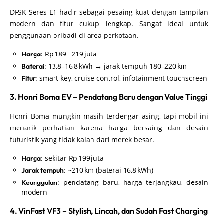
DFSK Seres E1 hadir sebagai pesaing kuat dengan tampilan
modern dan fitur cukup lengkap. Sangat ideal untuk
penggunaan pribadi di area perkotaan.
: Rp 189 – 219 juta
Harga
: 13,8–16,8 kWh → jarak tempuh 180–220 km
Baterai
: smart key, cruise control, infotainment touchscreen
Fitur
3. Honri Boma EV – Pendatang Baru dengan Value Tinggi
Honri Boma mungkin masih terdengar asing, tapi mobil ini
menarik perhatian karena harga bersaing dan desain
futuristik yang tidak kalah dari merek besar.
: sekitar Rp 199 juta
Harga
: ~210 km (baterai 16,8 kWh)
Jarak tempuh
: pendatang baru, harga terjangkau, desain
Keunggulan
modern
4. VinFast VF3 – Stylish, Lincah, dan Sudah Fast Charging