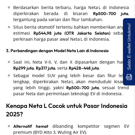
Berdasarkan berita terbaru, harga Neta L di Indonesia
diperkirakan berada di kisaran
,
Rp500–700 juta
tergantung pada varian dan fitur tambahan.
Saldo E-wallet Untukmu!
Situs berita otomotif tertentu bahkan memberikan angka
estimasi
sebagai
Rp544,98 juta (OTR Jakarta Selatan)
perkiraan harga pasar awal Neta L di Indonesia.
3. Perbandingan dengan Model Neta Lain di Indonesia
Saat ini, Neta V-II, V, dan X dipasarkan dengan harga
,
, serta
.
Rp299 juta
Rp317 juta
Rp428–448 juta
Sebagai model SUV yang lebih besar dan fitur lebih
lengkap, diperkirakan Neta L akan menduduki kisaran
yang lebih tinggi, yakni
, sesuai trend
Rp500–700 juta
pasar Neta dan permintaan teknologi EV di Indonesia.
Kenapa Neta L Cocok untuk Pasar Indonesia
2025?
dibanding kompetitor segmen EV
Alternatif hemat
premium (BYD Atto 3, Wuling Air EV).