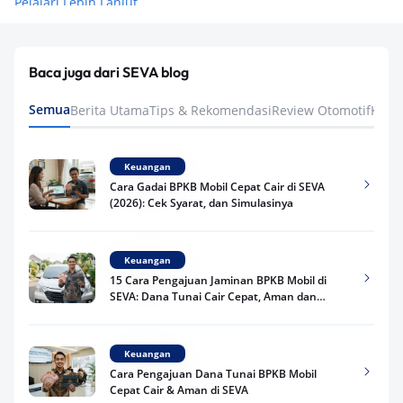
Pelajari Lebih Lanjut
Baca juga dari SEVA blog
Semua
Berita Utama
Tips & Rekomendasi
Review Otomotif
Keua
Keuangan
Cara Gadai BPKB Mobil Cepat Cair di SEVA
(2026): Cek Syarat, dan Simulasinya
Keuangan
15 Cara Pengajuan Jaminan BPKB Mobil di
SEVA: Dana Tunai Cair Cepat, Aman dan
Praktis
Keuangan
Cara Pengajuan Dana Tunai BPKB Mobil
Cepat Cair & Aman di SEVA