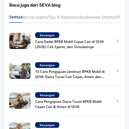
Baca juga dari SEVA blog
Semua
Berita Utama
Tips & Rekomendasi
Review Otomotif
Keua
Keuangan
Cara Gadai BPKB Mobil Cepat Cair di SEVA
(2026): Cek Syarat, dan Simulasinya
Keuangan
15 Cara Pengajuan Jaminan BPKB Mobil di
SEVA: Dana Tunai Cair Cepat, Aman dan
Praktis
Keuangan
Cara Pengajuan Dana Tunai BPKB Mobil
Cepat Cair & Aman di SEVA
Keuangan