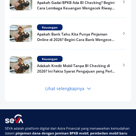
Apakah Gadai BPKB Ada BI Checking? Begini
Cara Lembaga Keuangan Mengecek Riwayat
Kredit Kamu di 2026
Keuangan
Apakah Bank Tahu Kita Punya Pinjaman
Online di 2026? Begini Cara Bank Mengecek
Riwayat Pinjaman Kamu
Keuangan
Adakah Kredit Mobil Tanpa BI Checking di
2026? Ini Fakta Syarat Pengajuan yang Perlu
Kamu Tahu
Lihat selengkapnya
Keuangan
Pinjaman Apa Tanpa BI Checking di 2026? Ini
Pilihan Dana Cepat yang Tetap Aman dan
Terpercaya
Keuangan
SEVA adalah platform digital dari Astra Financial yang menawarkan kemudahan
Telat Bayar Pinjol 2 Hari, Apakah Langsung
dalam
pinjaman dana dengan jaminan BPKB mobil
,
pembelian mobil baru
Masuk BI Checking? Simak Peraturan