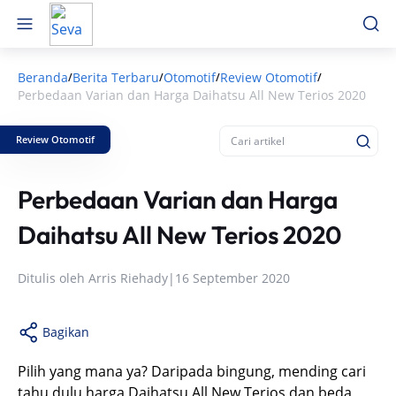
Beranda
Berita Terbaru
Otomotif
Review Otomotif
/
/
/
/
Perbedaan Varian dan Harga Daihatsu All New Terios 2020
Review Otomotif
Perbedaan Varian dan Harga
Daihatsu All New Terios 2020
Ditulis oleh
Arris Riehady
|
16 September 2020
Bagikan
Pilih yang mana ya? Daripada bingung, mending cari
tahu dulu harga Daihatsu All New Terios dan beda