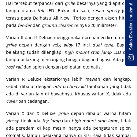
Hal tersebut terpancar dari
grille
besarnya yang diapit oleh
Saldo E-wallet Untukmu!
lampu utama
full
LED. Bukan itu saja, kesan
sporty
juga
terasa pada Daihatsu All New Terios dengan aksen hitam
pada
fender
dan
ground clearance
-nya 220 milimeter.
Varian R dan R Deluxe menggunakan orenamen krom untuk
grille
depan dengan velg
alloy
17 inci
dual tone
. Bagian
belakang sudah dilengkapi
high mount stop lamp
LED dan
lampu belakang memanjang hingga bagian bagasi. Ada juga
roof rail
dan spion dengan pelipatan otomatis.
Varian R Deluxe eksteriornya lebih mewah dan lengkap,
sebab dibalut dengan
add on body kit
tambahan yang tidak
ada di varian lain di bawahnya. Khusus varian X, tidak ada
cover
ban cadangan.
Varian X dan X Deluxe
grille
depan dibalur warna hitam
glossy
, tidak ada
fog lamp
dan
high mount stop lamp
, tidak
ada peredam di kap mesin, hanya ada pengaturan spion
otomatis, lampu belakang hanya di sisi saja tidak sampai