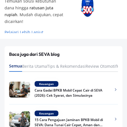
Temukan solusi kebutuhan
dana hingga
ratusan juta
rupiah
. Mudah diajukan, cepat
dicairkan!
Pelajari Lebih Lanjut
Baca juga dari SEVA blog
Semua
Berita Utama
Tips & Rekomendasi
Review Otomotif
Keua
Keuangan
Cara Gadai BPKB Mobil Cepat Cair di SEVA
(2026): Cek Syarat, dan Simulasinya
Keuangan
15 Cara Pengajuan Jaminan BPKB Mobil di
SEVA: Dana Tunai Cair Cepat, Aman dan