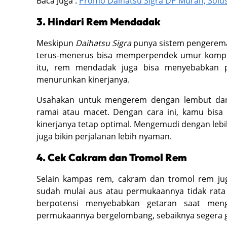
Baca Juga :
Promo Daihatsu Sigra DP Murah, Solus
3. Hindari Rem Mendadak
Meskipun
Daihatsu Sigra
punya sistem pengerema
terus-menerus bisa memperpendek umur kompo
itu, rem mendadak juga bisa menyebabkan p
menurunkan kinerjanya.
Usahakan untuk mengerem dengan lembut dan 
ramai atau macet. Dengan cara ini, kamu b
kinerjanya tetap optimal. Mengemudi dengan lebih
juga bikin perjalanan lebih nyaman.
4. Cek Cakram dan Tromol Rem
Selain kampas rem, cakram dan tromol rem jug
sudah mulai aus atau permukaannya tidak rat
berpotensi menyebabkan getaran saat meng
permukaannya bergelombang, sebaiknya segera g