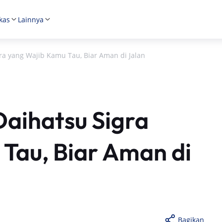
kas
Lainnya
a yang Wajib Kamu Tau, Biar Aman di Jalan
aihatsu Sigra
Tau, Biar Aman di
Bagikan