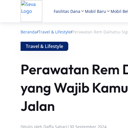
Fasilitas Dana
Mobil Baru
Mobil Be
Beranda
Travel & Lifestyle
Perawatan Rem Daihatsu Sigr
/
/
Travel & Lifestyle
Perawatan Rem D
yang Wajib Kamu 
Jalan
Ditulis oleh
Daffa Sahari
|
30 September 2024