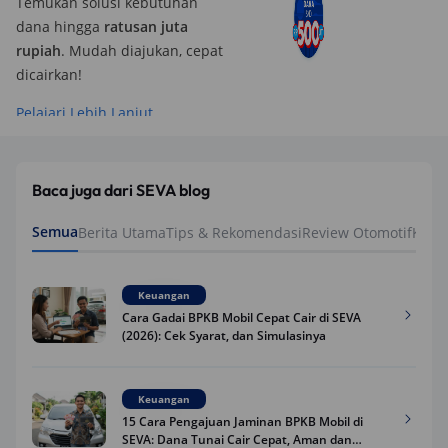
Temukan solusi kebutuhan
dana hingga
ratusan juta
rupiah
. Mudah diajukan, cepat
dicairkan!
Pelajari Lebih Lanjut
Baca juga dari SEVA blog
Semua
Berita Utama
Tips & Rekomendasi
Review Otomotif
Keua
Keuangan
Cara Gadai BPKB Mobil Cepat Cair di SEVA
(2026): Cek Syarat, dan Simulasinya
Keuangan
15 Cara Pengajuan Jaminan BPKB Mobil di
SEVA: Dana Tunai Cair Cepat, Aman dan