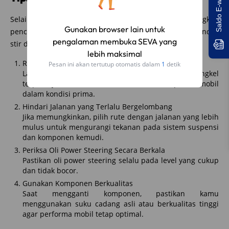
Selain melakukan perbaikan, ada beberapa langkah
pencegahan yang bisa kamu lakukan untuk menjaga kondisi
stir dan sistem kemudi mobilmu:
Rutin Melakukan Servis Berkala
Lakukan servis rutin di bengkel resmi atau bengkel
terpercaya untuk memastikan semua komponen mobil
dalam kondisi prima.
Hindari Jalanan yang Terlalu Bergelombang
Jika memungkinkan, pilih rute dengan jalanan yang lebih
mulus untuk mengurangi tekanan pada sistem suspensi
dan komponen kemudi.
Periksa Oli Power Steering Secara Berkala
Pastikan oli power steering selalu pada level yang cukup
dan tidak bocor.
Gunakan Komponen Berkualitas
Saat mengganti komponen, pastikan kamu
menggunakan suku cadang asli atau berkualitas tinggi
agar performa mobil tetap optimal.