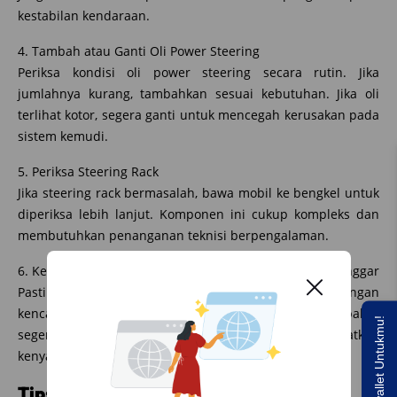
kestabilan kendaraan.
4. Tambah atau Ganti Oli Power Steering
Periksa kondisi oli power steering secara rutin. Jika
jumlahnya kurang, tambahkan sesuai kebutuhan. Jika oli
terlihat kotor, segera ganti untuk mencegah kerusakan pada
sistem kemudi.
5. Periksa Steering Rack
Jika steering rack bermasalah, bawa mobil ke bengkel untuk
diperiksa lebih lanjut. Komponen ini cukup kompleks dan
membutuhkan penanganan teknisi berpengalaman.
6. Kencangkan atau Ganti Komponen Suspensi yang Longgar
Pastikan semua komponen suspensi terpasang dengan
kencang. Jika ada bagian yang sudah tidak layak pakai,
Saldo E-wallet Untukmu!
segera ganti untuk menghindari bunyi dan meningkatkan
kenyamanan berkendara.
Tips untuk Mencegah Stir Brio Bunyi