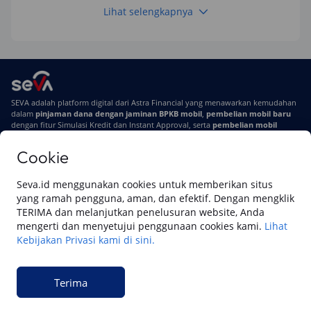
Lihat selengkapnya
Keuangan
Pinjaman Apa Tanpa BI Checking di 2026? Ini
Pilihan Dana Cepat yang Tetap Aman dan
Terpercaya
Keuangan
SEVA adalah platform digital dari Astra Financial yang menawarkan kemudahan
Telat Bayar Pinjol 2 Hari, Apakah Langsung
dalam
pinjaman dana dengan jaminan BPKB mobil
,
pembelian mobil baru
Masuk BI Checking? Simak Peraturan
dengan fitur Simulasi Kredit dan Instant Approval, serta
pembelian mobil
Terbarunya di 2026
bekas berkualitas
secara online
Cookie
Di SEVA #UrusanMobilSegampangItu
Tentang SEVA
Syarat & Ketentuan
Seva.id menggunakan cookies untuk memberikan situs
Pemberitahuan Privasi
Hubungi Kami
yang ramah pengguna, aman, dan efektif. Dengan mengklik
TERIMA dan melanjutkan penelusuran website, Anda
mengerti dan menyetujui penggunaan cookies kami.
Lihat
Kebijakan Privasi kami di sini.
Website ini dikelola oleh PT Cipta Sedaya Digital Indonesia (CSDI), organisasi
yang tersertifikasi ISO/IEC 27001:2022.
Terima
© 2023 Copyright SEVA