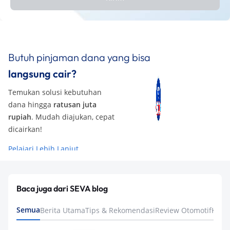
Butuh pinjaman dana yang bisa
langsung cair?
Temukan solusi kebutuhan
dana hingga
ratusan juta
rupiah
. Mudah diajukan, cepat
dicairkan!
Pelajari Lebih Lanjut
Baca juga dari SEVA blog
Semua
Berita Utama
Tips & Rekomendasi
Review Otomotif
Keua