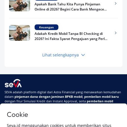
Apakah Bank Tahu Kita Punya Pinjaman
Online di 2026? Begini Cara Bank Mengecek
Riwayat Pinjaman Kamu
Keuangan
Adakah Kredit Mobil Tanpa BI Checking di
2026? Ini Fakta Syarat Pengajuan yang Perlu
Kamu Tahu
Lihat selengkapnya
Keuangan
Pinjaman Apa Tanpa BI Checking di 2026? Ini
Pilihan Dana Cepat yang Tetap Aman dan
Terpercaya
Keuangan
SEVA adalah platform digital dari Astra Financial yang menawarkan kemudahan
Telat Bayar Pinjol 2 Hari, Apakah Langsung
dalam
pinjaman dana dengan jaminan BPKB mobil
,
pembelian mobil baru
Masuk BI Checking? Simak Peraturan
dengan fitur Simulasi Kredit dan Instant Approval, serta
pembelian mobil
Terbarunya di 2026
bekas berkualitas
secara online
Cookie
Di SEVA #UrusanMobilSegampangItu
Tentang SEVA
Syarat & Ketentuan
Seva.id menggunakan cookies untuk memberikan situs