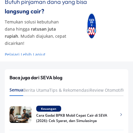
Butuh pinjaman dana yang bisa
langsung cair?
Temukan solusi kebutuhan
dana hingga
ratusan juta
rupiah
. Mudah diajukan, cepat
dicairkan!
Pelajari Lebih Lanjut
Baca juga dari SEVA blog
Semua
Berita Utama
Tips & Rekomendasi
Review Otomotif
Keua
Keuangan
Cara Gadai BPKB Mobil Cepat Cair di SEVA
(2026): Cek Syarat, dan Simulasinya