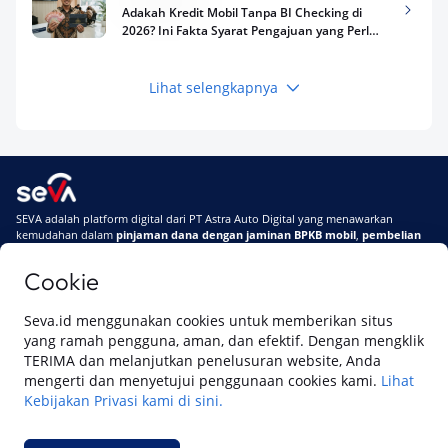
Adakah Kredit Mobil Tanpa BI Checking di
2026? Ini Fakta Syarat Pengajuan yang Perlu
Kamu Tahu
Lihat selengkapnya
Keuangan
Pinjaman Apa Tanpa BI Checking di 2026? Ini
Pilihan Dana Cepat yang Tetap Aman dan
Terpercaya
Keuangan
SEVA adalah platform digital dari PT Astra Auto Digital yang menawarkan
Telat Bayar Pinjol 2 Hari, Apakah Langsung
kemudahan dalam
pinjaman dana dengan jaminan BPKB mobil
,
pembelian
Masuk BI Checking? Simak Peraturan
mobil baru
, dan
pembelian mobil bekas berkualitas.
Terbarunya di 2026
Cookie
Di SEVA, BPKB mobilmu #BisaJadiDuit
Tentang SEVA
Syarat & Ketentuan
Seva.id menggunakan cookies untuk memberikan situs
Pemberitahuan Privasi
Hubungi Kami
yang ramah pengguna, aman, dan efektif. Dengan mengklik
TERIMA dan melanjutkan penelusuran website, Anda
mengerti dan menyetujui penggunaan cookies kami.
Lihat
Kebijakan Privasi kami di sini.
Website ini dikelola oleh PT Cipta Sedaya Digital Indonesia (CSDI), organisasi
yang tersertifikasi ISO/IEC 27001:2022.