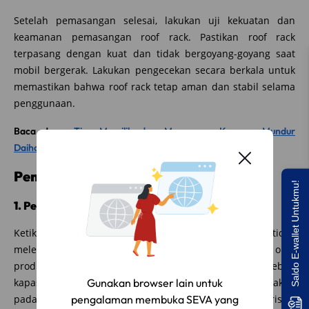
Setelah pemasangan selesai, lakukan uji kekuatan dan
keamanan pemasangan roof rack. Pastikan roof rack
terpasang dengan kuat dan tidak bergoyang-goyang saat
mobil bergerak. Lakukan pengecekan secara berkala untuk
memastikan bahwa roof rack tetap aman dan stabil selama
penggunaan.
Baca Juga:
Tips Memilih dan Memasang Kamera Mundur
Daihatsu Rocky X
Penggunaan Roof Rack dengan Aman
Saldo E-wallet Untukmu!
1. Perhatikan Kapasitas Beban Maksimum
Ketika menggunakan roof rack, pastikan untuk tidak
melebihi kapasitas beban maksimum yang ditentukan oleh
produsen roof rack dan mobil Daihatsu Rocky Xmu. Melebihi
Gunakan browser lain untuk
kapasitas beban maksimum dapat menyebabkan kerusakan
pengalaman membuka SEVA yang
pada mobil dan roof rack serta meningkatkan risiko