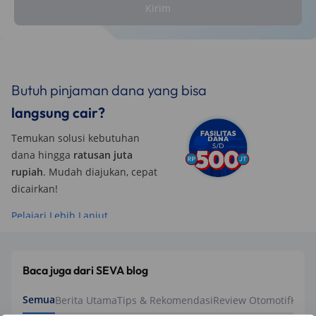
Kirim
Butuh pinjaman dana yang bisa
langsung cair?
Temukan solusi kebutuhan
dana hingga
ratusan juta
rupiah
. Mudah diajukan, cepat
dicairkan!
Pelajari Lebih Lanjut
Baca juga dari SEVA blog
Semua
Berita Utama
Tips & Rekomendasi
Review Otomotif
Keua