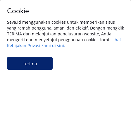
Cookie
Keuangan
Cara Gadai BPKB Mobil Cepat Cair di SEVA
Seva.id menggunakan cookies untuk memberikan situs
(2026): Cek Syarat, dan Simulasinya
yang ramah pengguna, aman, dan efektif. Dengan mengklik
TERIMA dan melanjutkan penelusuran website, Anda
mengerti dan menyetujui penggunaan cookies kami.
Lihat
Keuangan
Kebijakan Privasi kami di sini.
15 Cara Pengajuan Jaminan BPKB Mobil di
SEVA: Dana Tunai Cair Cepat, Aman dan
Praktis
Terima
Keuangan
Cara Pengajuan Dana Tunai BPKB Mobil
Cepat Cair & Aman di SEVA
Keuangan
Apakah Gadai BPKB Ada BI Checking? Begini
Cara Lembaga Keuangan Mengecek Riwayat
Kredit Kamu di 2026