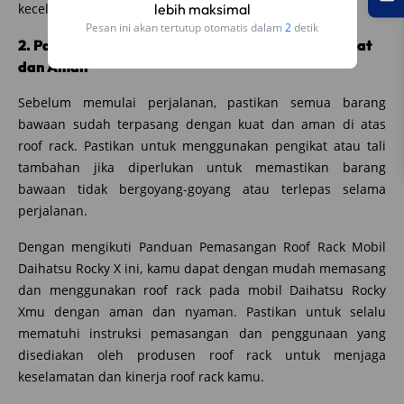
lebih maksimal
kecelakaan.
Pesan ini akan tertutup otomatis dalam
2
detik
2. Pastikan Barang Bawaan Terpasang dengan Kuat
dan Aman
Sebelum memulai perjalanan, pastikan semua barang
bawaan sudah terpasang dengan kuat dan aman di atas
roof rack. Pastikan untuk menggunakan pengikat atau tali
tambahan jika diperlukan untuk memastikan barang
bawaan tidak bergoyang-goyang atau terlepas selama
perjalanan.
Dengan mengikuti Panduan Pemasangan Roof Rack Mobil
Daihatsu Rocky X ini, kamu dapat dengan mudah memasang
dan menggunakan roof rack pada mobil Daihatsu Rocky
Xmu dengan aman dan nyaman. Pastikan untuk selalu
mematuhi instruksi pemasangan dan penggunaan yang
disediakan oleh produsen roof rack untuk menjaga
keselamatan dan kinerja roof rack kamu.