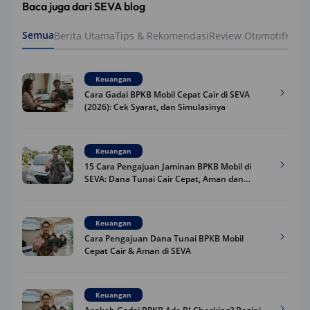
Baca juga dari SEVA blog
Semua
Berita Utama
Tips & Rekomendasi
Review Otomotif
Keua
Keuangan
Cara Gadai BPKB Mobil Cepat Cair di SEVA
(2026): Cek Syarat, dan Simulasinya
Keuangan
15 Cara Pengajuan Jaminan BPKB Mobil di
SEVA: Dana Tunai Cair Cepat, Aman dan
Praktis
Keuangan
Cara Pengajuan Dana Tunai BPKB Mobil
Cepat Cair & Aman di SEVA
Keuangan