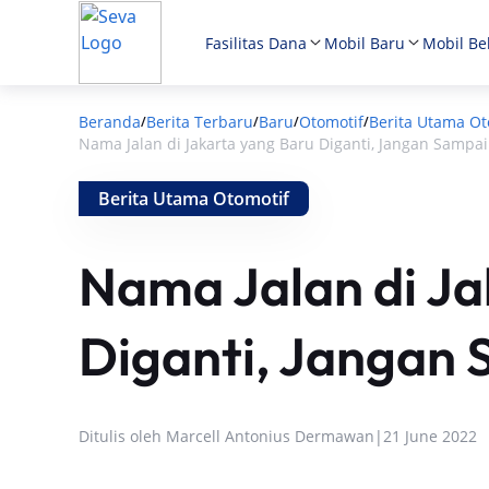
Fasilitas Dana
Mobil Baru
Mobil Be
Beranda
Berita Terbaru
Baru
Otomotif
Berita Utama Ot
/
/
/
/
Nama Jalan di Jakarta yang Baru Diganti, Jangan Sampa
Berita Utama Otomotif
Nama Jalan di Ja
Diganti, Jangan
Ditulis oleh
Marcell Antonius Dermawan
|
21 June 2022