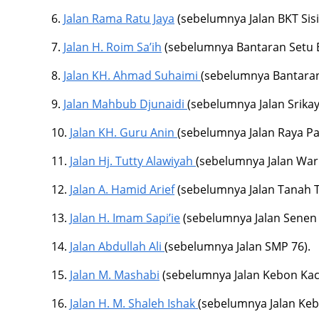
6.
Jalan Rama Ratu Jaya
(sebelumnya Jalan BKT Sisi
7.
Jalan H. Roim Sa’ih
(sebelumnya Bantaran Setu 
8.
Jalan KH. Ahmad Suhaimi
(sebelumnya Bantaran
9.
Jalan Mahbub Djunaidi
(sebelumnya Jalan Srikay
10.
Jalan KH. Guru Anin
(sebelumnya Jalan Raya Pa
11.
Jalan Hj. Tutty Alawiyah
(sebelumnya Jalan War
12.
Jalan A. Hamid Arief
(sebelumnya Jalan Tanah Ti
13.
Jalan H. Imam Sapi’ie
(sebelumnya Jalan Senen
14.
Jalan Abdullah Ali
(sebelumnya Jalan SMP 76).
15.
Jalan M. Mashabi
(sebelumnya Jalan Kebon Kaca
16.
Jalan H. M. Shaleh Ishak
(sebelumnya Jalan Keb