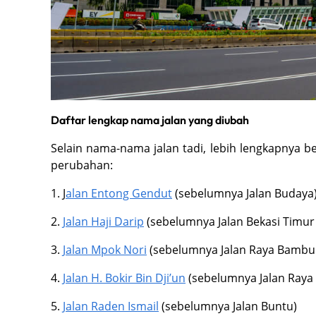
Daftar lengkap nama jalan yang diubah
Selain nama-nama jalan tadi, lebih lengkapnya be
perubahan:
1. J
alan Entong Gendut
(sebelumnya Jalan Budaya
2.
Jalan Haji Darip
(sebelumnya Jalan Bekasi Timur
3.
Jalan Mpok Nori
(sebelumnya Jalan Raya Bambu
4.
Jalan H. Bokir Bin Dji’un
(sebelumnya Jalan Raya
5.
Jalan Raden Ismail
(sebelumnya Jalan Buntu)