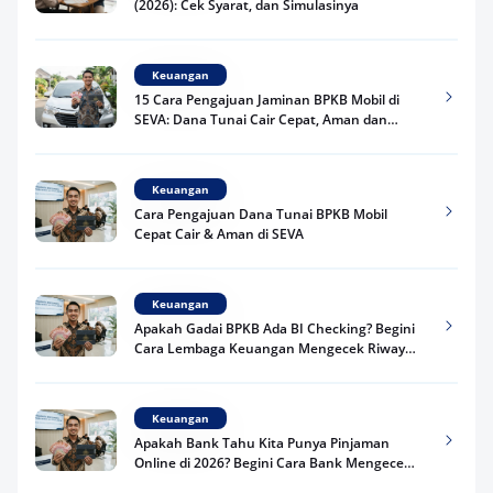
(2026): Cek Syarat, dan Simulasinya
Keuangan
15 Cara Pengajuan Jaminan BPKB Mobil di
SEVA: Dana Tunai Cair Cepat, Aman dan
Praktis
Keuangan
Cara Pengajuan Dana Tunai BPKB Mobil
Cepat Cair & Aman di SEVA
Keuangan
Apakah Gadai BPKB Ada BI Checking? Begini
Cara Lembaga Keuangan Mengecek Riwayat
Kredit Kamu di 2026
Keuangan
Apakah Bank Tahu Kita Punya Pinjaman
Online di 2026? Begini Cara Bank Mengecek
Riwayat Pinjaman Kamu