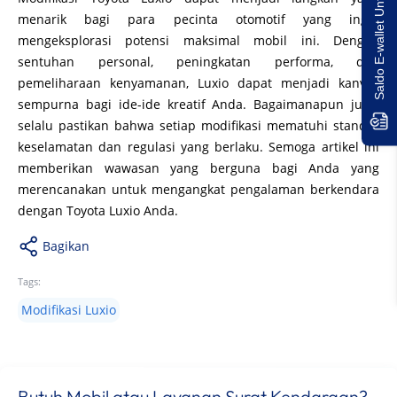
Saldo E-wallet Untukmu!
menarik bagi para pecinta otomotif yang ingin
mengeksplorasi potensi maksimal mobil ini. Dengan
sentuhan personal, peningkatan performa, dan
pemeliharaan kenyamanan, Luxio dapat menjadi kanvas
sempurna bagi ide-ide kreatif Anda. Bagaimanapun juga,
selalu pastikan bahwa setiap modifikasi mematuhi standar
keselamatan dan regulasi yang berlaku. Semoga artikel ini
memberikan wawasan yang berguna bagi Anda yang
merencanakan untuk mengangkat pengalaman berkendara
dengan Toyota Luxio Anda.
Bagikan
Tags:
Modifikasi Luxio
Butuh Mobil atau Layanan Surat Kendaraan?