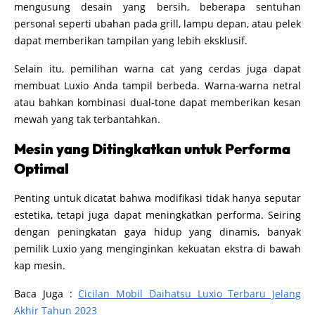
mengusung desain yang bersih, beberapa sentuhan
personal seperti ubahan pada grill, lampu depan, atau pelek
dapat memberikan tampilan yang lebih eksklusif.
Selain itu, pemilihan warna cat yang cerdas juga dapat
membuat Luxio Anda tampil berbeda. Warna-warna netral
atau bahkan kombinasi dual-tone dapat memberikan kesan
mewah yang tak terbantahkan.
Mesin yang Ditingkatkan untuk Performa
Optimal
Penting untuk dicatat bahwa modifikasi tidak hanya seputar
estetika, tetapi juga dapat meningkatkan performa. Seiring
dengan peningkatan gaya hidup yang dinamis, banyak
pemilik Luxio yang menginginkan kekuatan ekstra di bawah
kap mesin.
Baca Juga :
Cicilan Mobil Daihatsu Luxio Terbaru Jelang
Akhir Tahun 2023