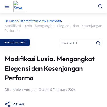
Beranda
Otomotif
Review Otomotif
/
/
/
Modifikasi Luxio, Mengangkat Elegansi dan Kesenjangan
Performa
Review Otomotif
Modifikasi Luxio, Mengangkat
Elegansi dan Kesenjangan
Performa
Ditulis oleh
Andrean Oscar
|
6 February 2024
Bagikan