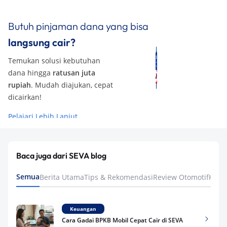
Butuh pinjaman dana yang bisa
langsung cair?
Temukan solusi kebutuhan
dana hingga
ratusan juta
rupiah
. Mudah diajukan, cepat
dicairkan!
Pelajari Lebih Lanjut
Baca juga dari SEVA blog
Semua
Berita Utama
Tips & Rekomendasi
Review Otomotif
Keua
Keuangan
Cara Gadai BPKB Mobil Cepat Cair di SEVA