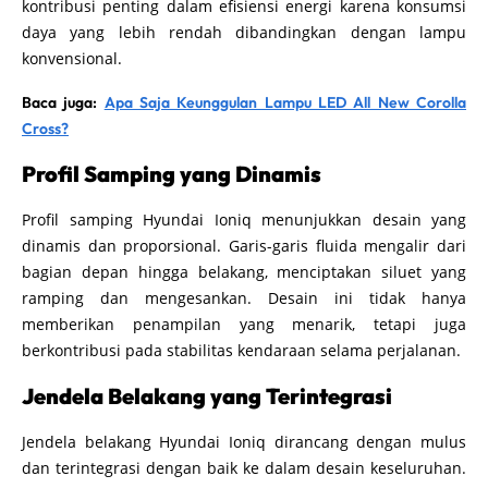
kontribusi penting dalam efisiensi energi karena konsumsi
daya yang lebih rendah dibandingkan dengan lampu
konvensional.
Baca juga:
Apa Saja Keunggulan Lampu LED All New Corolla
Cross?
Profil Samping yang Dinamis
Profil samping Hyundai Ioniq menunjukkan desain yang
dinamis dan proporsional. Garis-garis fluida mengalir dari
bagian depan hingga belakang, menciptakan siluet yang
ramping dan mengesankan. Desain ini tidak hanya
memberikan penampilan yang menarik, tetapi juga
berkontribusi pada stabilitas kendaraan selama perjalanan.
Jendela Belakang yang Terintegrasi
Jendela belakang Hyundai Ioniq dirancang dengan mulus
dan terintegrasi dengan baik ke dalam desain keseluruhan.