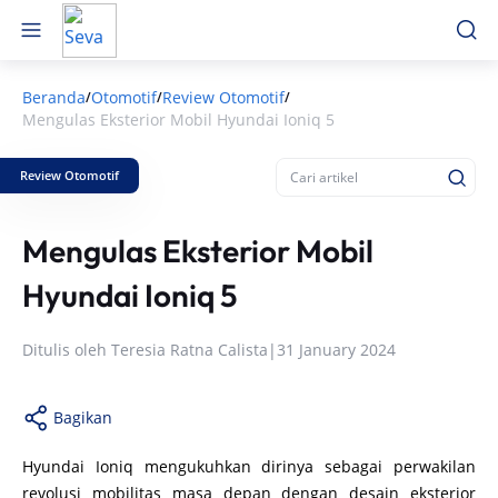
Beranda
Otomotif
Review Otomotif
/
/
/
Mengulas Eksterior Mobil Hyundai Ioniq 5
Review Otomotif
Mengulas Eksterior Mobil
Hyundai Ioniq 5
Ditulis oleh
Teresia Ratna Calista
|
31 January 2024
Bagikan
Hyundai Ioniq mengukuhkan dirinya sebagai perwakilan
revolusi mobilitas masa depan dengan desain eksterior