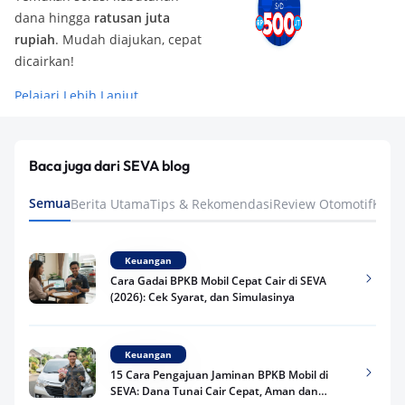
dana hingga
ratusan juta
rupiah
. Mudah diajukan, cepat
dicairkan!
Pelajari Lebih Lanjut
Baca juga dari SEVA blog
Semua
Berita Utama
Tips & Rekomendasi
Review Otomotif
Keua
Keuangan
Cara Gadai BPKB Mobil Cepat Cair di SEVA
(2026): Cek Syarat, dan Simulasinya
Keuangan
15 Cara Pengajuan Jaminan BPKB Mobil di
SEVA: Dana Tunai Cair Cepat, Aman dan