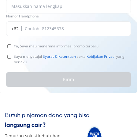
Nomor Handphone
+62
Ya, Saya mau menerima informasi promo terbaru.
Saya menyetujui
Syarat & Ketentuan
serta
Kebijakan Privasi
yang
berlaku.
Kirim
Butuh pinjaman dana yang bisa
langsung cair?
Temukan solusi kebutuhan