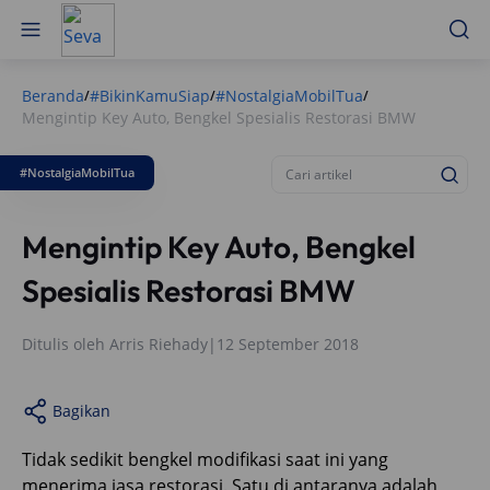
Beranda
#BikinKamuSiap
#NostalgiaMobilTua
/
/
/
Mengintip Key Auto, Bengkel Spesialis Restorasi BMW
#NostalgiaMobilTua
Mengintip Key Auto, Bengkel
Spesialis Restorasi BMW
Ditulis oleh
Arris Riehady
|
12 September 2018
Bagikan
Tidak sedikit bengkel modifikasi saat ini yang
menerima jasa restorasi. Satu di antaranya adalah