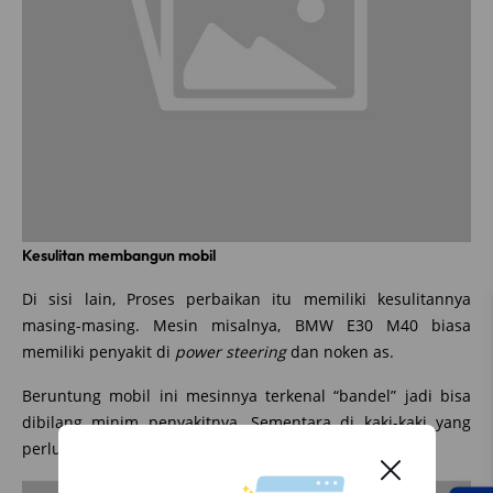
Kesulitan membangun mobil
Di sisi lain, Proses perbaikan itu memiliki kesulitannya
masing-masing. Mesin misalnya, BMW E30 M40 biasa
memiliki penyakit di
power steering
dan noken as.
Beruntung mobil ini mesinnya terkenal “bandel” jadi bisa
dibilang minim penyakitnya. Sementara di kaki-kaki yang
perlu dicek adalah as roda dan kopel.