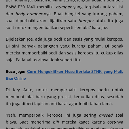
BMW E30 M40 memiliki
bumper
yang terpisah antara list
dan
body bumper
-nya. Buat bengkel yang kurang paham,
saat diperbaiki akan dijadikan satu
bumper
utuh. Itu juga
sulit untuk mengembalikan seperti semula,” kata Joe.
Dijelaskan Joe, ada juga bodi dan sasis yang mulai keropos.
Di sini banyak pelanggan yang kurang paham. Di benak
mereka memperbaiki bodi dan sasis keropos itu cukup dilas
saja. Padahal teorinya tidak seperti itu.
Baca juga:
Cara Mengaktifkan Masa Berlaku STNK yang Mati,
Bisa Online
Di Key Auto, untuk memperbaiki keropos perlu untuk
membuat plat baru yang presisi, kemudian dilas, sesudah
itu juga diberi lapisan anti karat agar lebih tahan lama.
“Nah, memperbaiki keropos ini juga sering
missed
soal
biaya. Saat menerima
bill
, mereka kaget karena
cost
-nya
bengkak, padahal proses memperbaikinya panjang. Karena