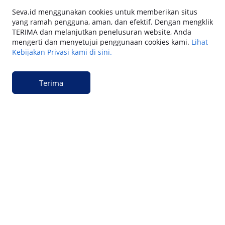
Seva.id menggunakan cookies untuk memberikan situs
yang ramah pengguna, aman, dan efektif. Dengan mengklik
Keuangan
TERIMA dan melanjutkan penelusuran website, Anda
Cara Gadai BPKB Mobil Cepat Cair di SEVA
mengerti dan menyetujui penggunaan cookies kami.
Lihat
(2026): Cek Syarat, dan Simulasinya
Kebijakan Privasi kami di sini.
Keuangan
Terima
15 Cara Pengajuan Jaminan BPKB Mobil di
SEVA: Dana Tunai Cair Cepat, Aman dan
Praktis
Keuangan
Cara Pengajuan Dana Tunai BPKB Mobil
Cepat Cair & Aman di SEVA
Keuangan
Apakah Gadai BPKB Ada BI Checking? Begini
Cara Lembaga Keuangan Mengecek Riwayat
Kredit Kamu di 2026