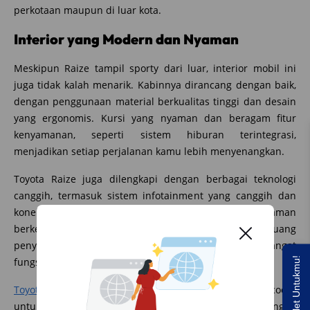
perkotaan maupun di luar kota.
Interior yang Modern dan Nyaman
Meskipun Raize tampil sporty dari luar, interior mobil ini
juga tidak kalah menarik. Kabinnya dirancang dengan baik,
dengan penggunaan material berkualitas tinggi dan desain
yang ergonomis. Kursi yang nyaman dan beragam fitur
kenyamanan, seperti sistem hiburan terintegrasi,
menjadikan setiap perjalanan kamu lebih menyenangkan.
Toyota Raize juga dilengkapi dengan berbagai teknologi
canggih, termasuk sistem infotainment yang canggih dan
konektivitas smartphone. Ini menjadikan pengalaman
berkendara kamu semakin modern dan praktis. Ruang
penyimpanan yang cukup juga membuat Raize sangat
Saldo E-wallet Untukmu!
fungsional.
Toyota Raize
adalah SUV sporty dan dinamis yang cocok
untuk menjadi bagian dari koleksi mobil kamu. Dengan