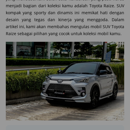
menjadi bagian dari koleksi kamu adalah Toyota Raize. SUV
kompak yang sporty dan dinamis ini memikat hati dengan
desain yang tegas dan kinerja yang menggoda. Dalam
artikel ini, kami akan membahas mengulas mobil SUV Toyota
Raize sebagai pilihan yang cocok untuk koleksi mobil kamu.