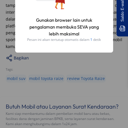
tampilan yang memikat, performa yang menggoda, dan
interior yang nyaman, Raize akan menjadi aset berharga
dalam koleksi kamu. Dapatkan Toyota Raize di Seva.id,
Gunakan browser lain untuk
platform mobil terkemuka di Indonesia, dan nikmati
pengalaman membuka SEVA yang
pengalaman berkendara yang tak tertandingi. Raih mobil
lebih maksimal
sporty dan dinamis ini, dan pastikan bahwa koleksi mobil
Pesan ini akan tertutup otomatis dalam
1
detik
kamu selalu tampak segar dan menarik.
Bagikan
Tags:
mobil suv
mobil toyota raize
review Toyota Raize
Butuh Mobil atau Layanan Surat Kendaraan?
Kami siap membantumu dalam pembelian mobil baru atau bekas,
fasilitas dana dengan jaminan BPKB, serta layanan surat kendaraan.
Kami akan menghubungimu dalam 1x24 jam.