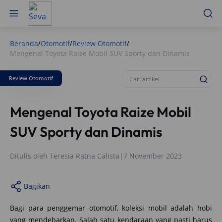
Beranda
Otomotif
Review Otomotif
/
/
/
Mengenal Toyota Raize Mobil SUV Sporty dan Dinamis
Review Otomotif
Mengenal Toyota Raize Mobil
SUV Sporty dan Dinamis
Ditulis oleh
Teresia Ratna Calista
|
7 November 2023
Bagikan
Bagi para penggemar otomotif, koleksi mobil adalah hobi
yang mendebarkan. Salah satu kendaraan yang pasti harus