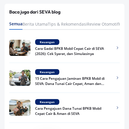
Baca juga dari SEVA blog
Semua
Berita Utama
Tips & Rekomendasi
Review Otomotif
Keua
Keuangan
Cara Gadai BPKB Mobil Cepat Cair di SEVA
(2026): Cek Syarat, dan Simulasinya
Keuangan
15 Cara Pengajuan Jaminan BPKB Mobil di
SEVA: Dana Tunai Cair Cepat, Aman dan
Praktis
Keuangan
Cara Pengajuan Dana Tunai BPKB Mobil
Cepat Cair & Aman di SEVA