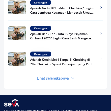
Keuangan
Apakah Gadai BPKB Ada BI Checking? Begini
Cara Lembaga Keuangan Mengecek Riwayat
Kredit Kamu di 2026
Keuangan
Apakah Bank Tahu Kita Punya Pinjaman
Online di 2026? Begini Cara Bank Mengecek
Riwayat Pinjaman Kamu
Keuangan
Adakah Kredit Mobil Tanpa BI Checking di
2026? Ini Fakta Syarat Pengajuan yang Perlu
Kamu Tahu
Lihat selengkapnya
Keuangan
Pinjaman Apa Tanpa BI Checking di 2026? Ini
Pilihan Dana Cepat yang Tetap Aman dan
Terpercaya
Keuangan
SEVA adalah platform digital dari PT Astra Auto Digital yang menawarkan