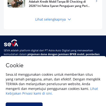
Adakah Kredit Mobil Tanpa BI Checking di
2026? Ini Fakta Syarat Pengajuan yang Perlu
Kamu Tahu
Lihat selengkapnya
Keuangan
Pinjaman Apa Tanpa BI Checking di 2026? Ini
Pilihan Dana Cepat yang Tetap Aman dan
Terpercaya
Keuangan
SEVA adalah platform digital dari PT Astra Auto Digital yang menawarkan
Telat Bayar Pinjol 2 Hari, Apakah Langsung
kemudahan dalam
pinjaman dana dengan jaminan BPKB mobil
,
pembelian
Masuk BI Checking? Simak Peraturan
mobil baru
, dan
pembelian mobil bekas berkualitas.
Terbarunya di 2026
Cookie
Di SEVA, BPKB mobilmu #BisaJadiDuit
Tentang SEVA
Syarat & Ketentuan
Seva.id menggunakan cookies untuk memberikan situs
Pemberitahuan Privasi
Hubungi Kami
yang ramah pengguna, aman, dan efektif. Dengan mengklik
TERIMA dan melanjutkan penelusuran website, Anda
mengerti dan menyetujui penggunaan cookies kami.
Lihat
Kebijakan Privasi kami di sini.
Website ini dikelola oleh PT Cipta Sedaya Digital Indonesia (CSDI), organisasi
yang tersertifikasi ISO/IEC 27001:2022.