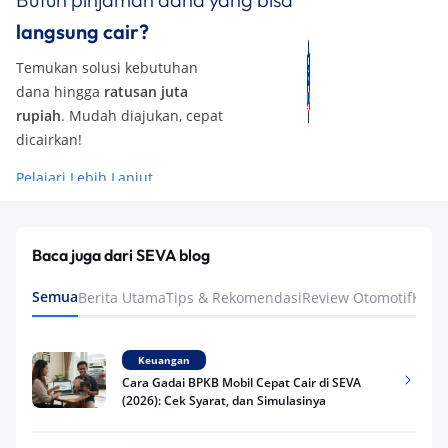
langsung cair?
Temukan solusi kebutuhan
dana hingga
ratusan juta
rupiah
. Mudah diajukan, cepat
dicairkan!
Pelajari Lebih Lanjut
Baca juga dari SEVA blog
Semua
Berita Utama
Tips & Rekomendasi
Review Otomotif
Keua
Keuangan
Cara Gadai BPKB Mobil Cepat Cair di SEVA
(2026): Cek Syarat, dan Simulasinya