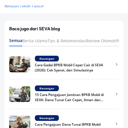
Pelajari Lebih Lanjut
Baca juga dari SEVA blog
Semua
Berita Utama
Tips & Rekomendasi
Review Otomotif
Keua
Keuangan
Cara Gadai BPKB Mobil Cepat Cair di SEVA
(2026): Cek Syarat, dan Simulasinya
Keuangan
15 Cara Pengajuan Jaminan BPKB Mobil di
SEVA: Dana Tunai Cair Cepat, Aman dan
Praktis
Keuangan
Cara Pengajuan Dana Tunai BPKB Mobil