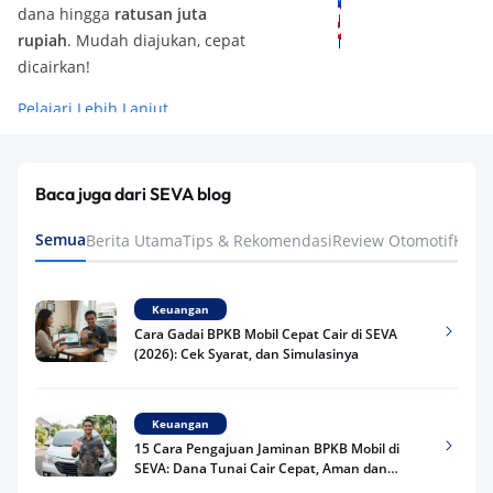
dana hingga
ratusan juta
rupiah
. Mudah diajukan, cepat
dicairkan!
Pelajari Lebih Lanjut
Baca juga dari SEVA blog
Semua
Berita Utama
Tips & Rekomendasi
Review Otomotif
Keua
Keuangan
Cara Gadai BPKB Mobil Cepat Cair di SEVA
(2026): Cek Syarat, dan Simulasinya
Keuangan
15 Cara Pengajuan Jaminan BPKB Mobil di
SEVA: Dana Tunai Cair Cepat, Aman dan
Praktis