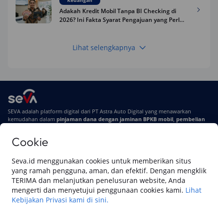
Keuangan
Adakah Kredit Mobil Tanpa BI Checking di
2026? Ini Fakta Syarat Pengajuan yang Perlu
Kamu Tahu
Lihat selengkapnya
Keuangan
Pinjaman Apa Tanpa BI Checking di 2026? Ini
Pilihan Dana Cepat yang Tetap Aman dan
Terpercaya
Keuangan
SEVA adalah platform digital dari PT Astra Auto Digital yang menawarkan
Telat Bayar Pinjol 2 Hari, Apakah Langsung
kemudahan dalam
pinjaman dana dengan jaminan BPKB mobil
,
pembelian
Masuk BI Checking? Simak Peraturan
mobil baru
, dan
pembelian mobil bekas berkualitas.
Terbarunya di 2026
Cookie
Di SEVA, BPKB mobilmu #BisaJadiDuit
Tentang SEVA
Syarat & Ketentuan
Seva.id menggunakan cookies untuk memberikan situs
Pemberitahuan Privasi
Hubungi Kami
yang ramah pengguna, aman, dan efektif. Dengan mengklik
TERIMA dan melanjutkan penelusuran website, Anda
mengerti dan menyetujui penggunaan cookies kami.
Lihat
Kebijakan Privasi kami di sini.
Website ini dikelola oleh PT Cipta Sedaya Digital Indonesia (CSDI), organisasi
yang tersertifikasi ISO/IEC 27001:2022.